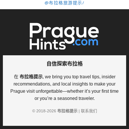
@布拉格旅游提示/
自信探索布拉格
在
布拉格提示
, we bring you top travel tips, insider
recommendations, and local insights to make your
Prague visit unforgettable—whether it’s your first time
or you’re a seasoned traveler.
© 2018-
2026
布拉格提示
|
联系我们