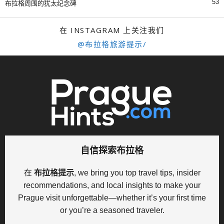
53
布拉格周围的犹太纪念碑
在 INSTAGRAM 上关注我们
@布拉格旅游提示/
自信探索布拉格
在
布拉格提示
, we bring you top travel tips, insider
recommendations, and local insights to make your
Prague visit unforgettable—whether it’s your first time
or you’re a seasoned traveler.