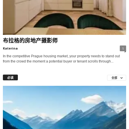
布拉格的房地产摄影师
Katerina
1
In the competitive Prague housing market, your property needs to stand out
from the crowd the moment a potential buyer or tenant scrolls through...
必读
全部