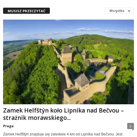
MUSISZ PRZECZYTAĆ
Wszystko
Zamek Helfštýn koło Lipníka nad Bečvou –
strażnik morawskiego...
Praga
0
Zamek Helfštýn znajduje się zaledwie 4 km od Lipníka nad Bečvou. Jest