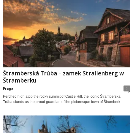
Štramberská Trúba – zamek Strallenberg w
Štramberku
Praga
0
Perched high atop the rocky summit of Castle Hill, the iconic Štramberská
Trúba stands as the proud guardian of the picturesque town of Štramberk....