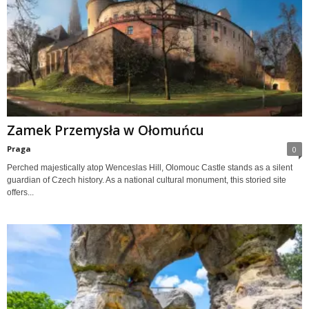
Zamek Przemysła w Ołomuńcu
Praga
0
Perched majestically atop Wenceslas Hill, Olomouc Castle stands as a silent
guardian of Czech history. As a national cultural monument, this storied site
offers...