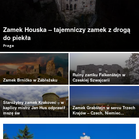
Zamek Houska – tajemniczy zamek z drogą
do piekła
Praga
Ruiny zamku Falkenštejn w
Zamek Brníčko w Zábřežsku
Czeskiej Szwajcarii
Starożytny zamek Krakovec – w
kaplicy mistrz Jan Hus odprawił
Zamek Grabštejn w sercu Trzech
mszę św
Krajów – Czech, Niemiec...