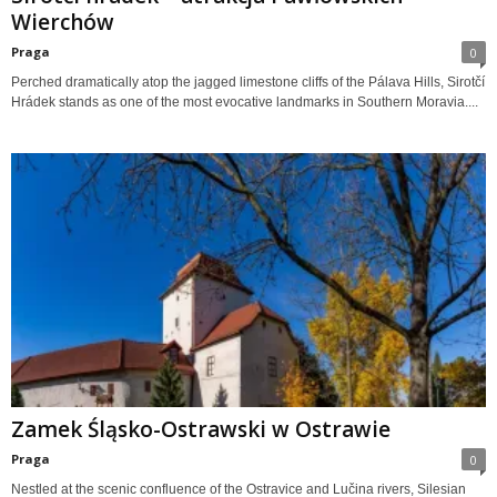
Wierchów
Praga
0
Perched dramatically atop the jagged limestone cliffs of the Pálava Hills, Sirotčí
Hrádek stands as one of the most evocative landmarks in Southern Moravia....
Zamek Śląsko-Ostrawski w Ostrawie
Praga
0
Nestled at the scenic confluence of the Ostravice and Lučina rivers, Silesian