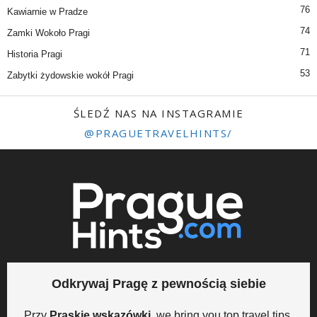
76
Kawiarnie w Pradze
74
Zamki Wokoło Pragi
71
Historia Pragi
53
Zabytki żydowskie wokół Pragi
ŚLEDŹ NAS NA INSTAGRAMIE
@PRAGUETRAVELHINTS/
Odkrywaj Pragę z pewnością siebie
Przy
Praskie wskazówki
, we bring you top travel tips,