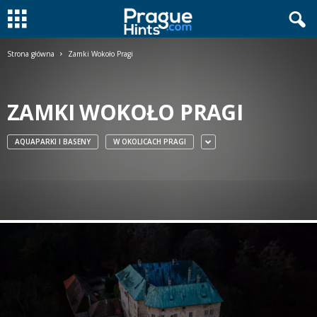
Strona główna
Zamki Wokoło Pragi
ZAMKI WOKOŁO PRAGI
AQUAPARKI I BASENY
W OKOLICACH PRAGI