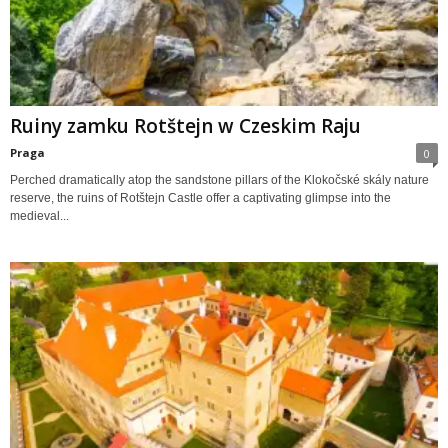
Ruiny zamku Rotštejn w Czeskim Raju
Praga
0
Perched dramatically atop the sandstone pillars of the Klokočské skály nature
reserve, the ruins of Rotštejn Castle offer a captivating glimpse into the
medieval...