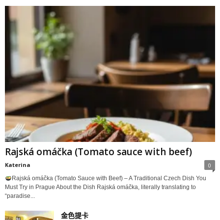
Rajská omáčka (Tomato sauce with beef)
Katerina
0
Rajská omáčka (Tomato Sauce with Beef) – A Traditional Czech Dish You
Must Try in Prague About the Dish Rajská omáčka, literally translating to
“paradise...
金色提卡