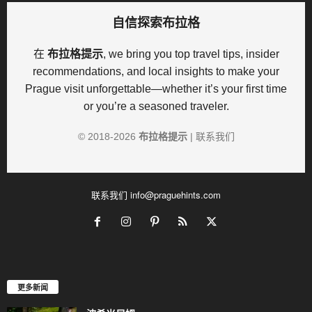
自信探索布拉格
在
布拉格提示
, we bring you top travel tips, insider
recommendations, and local insights to make your
Prague visit unforgettable—whether it’s your first time
or you’re a seasoned traveler.
© 2018-
2026
布拉格提示
|
联系我们
联系我们
info@praguehints.com
更多新闻