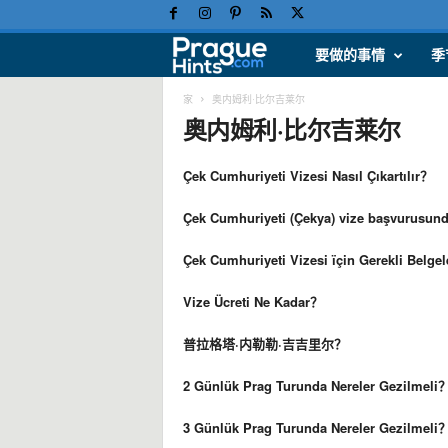
要做的事情
季
布
拉
家
奥内姆利·比尔吉莱尔
奥内姆利·比尔吉莱尔
格
Çek Cumhuriyeti Vizesi Nasıl Çıkartılır？
假
Çek Cumhuriyeti (Çekya) vize başvurusund
日
Çek Cumhuriyeti Vizesi ïçin Gerekli Belgel
、
Vize Ücreti Ne Kadar？
旅
普拉格塔·内勒勒·吉吉里尔？
游
2 Günlük Prag Turunda Nereler Gezilmeli
提
3 Günlük Prag Turunda Nereler Gezilmeli