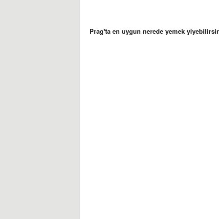
示
和
Prag'ta en uygun nerede yemek yiyebilirsi
技
巧