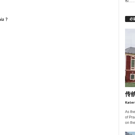
和…
niz ？
必
传
Kater
As the
of Pra
on the