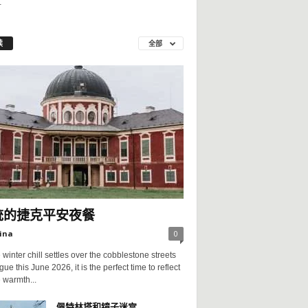
…
读
全部
统的捷克平安夜餐
ina
0
 winter chill settles over the cobblestone streets
gue this June 2026, it is the perfect time to reflect
 warmth...
佩特林塔和镜子迷宫