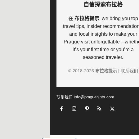
自信探索布拉格
在
布拉格提示
, we bring you top
travel tips, insider recommendation
and local insights to make your
Prague visit unforgettable—wheth
it’s your first time or you’re a
seasoned traveler.
© 2018-
2026
布拉格提示
|
联系我们
联系我们
info@praguehints.com