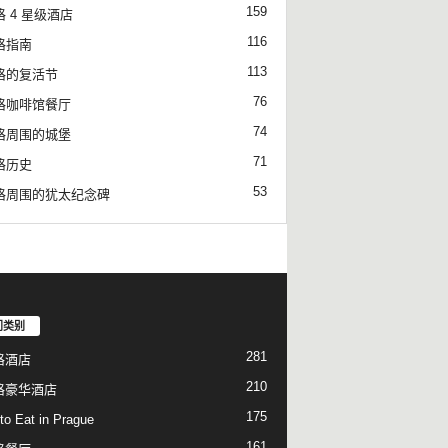
159
 4 星级酒店
116
格指南
113
格的复活节
76
格咖啡馆餐厅
74
格周围的城堡
71
格历史
53
格周围的犹太纪念碑
门类别
281
格酒店
210
格豪华酒店
175
to Eat in Prague
161