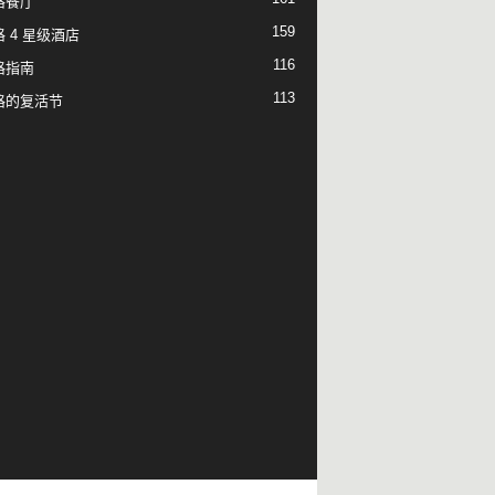
格餐厅
159
 4 星级酒店
116
格指南
113
格的复活节