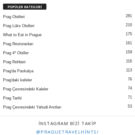
POPÜLER KATEGORİ
281
Prag Otelleri
210
Prag Lüks Otelleri
175
What to Eat in Prague
161
Prag Restoranları
159
Prag 4* Oteller
116
Prag Rehberi
113
Prag'da Paskalya
76
Prag'daki kafeler
74
Prag Çevresindeki Kaleler
71
Prag Tarihi
53
Prag Çevresindeki Yahudi Anıtları
INSTAGRAM BIZI TAKIP
@PRAGUETRAVELHINTS/