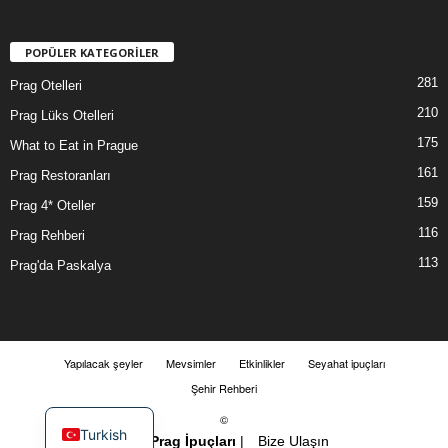
POPÜLER KATEGORİLER
281
Prag Otelleri
210
Prag Lüks Otelleri
175
What to Eat in Prague
161
Prag Restoranları
159
Prag 4* Oteller
116
Prag Rehberi
113
Prag'da Paskalya
Yapılacak şeyler
Mevsimler
Etkinlikler
Seyahat ipuçları
Şehir Rehberi
©
Turkish
2018-
Prag İpuçları
|
Bize Ulaşın