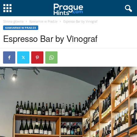
Strona główna
Kawiarnie w Pradze
Espresso Bar by Vinograf
KAWIARNIE W PRADZE
Espresso Bar by Vinograf