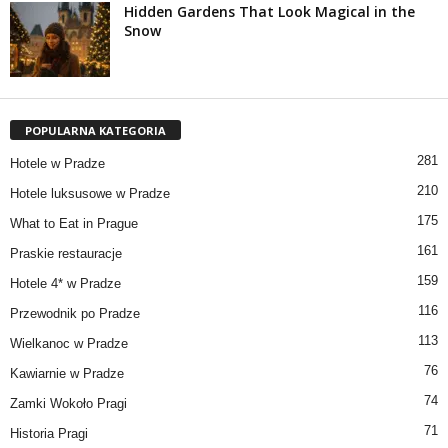
Hidden Gardens That Look Magical in the
Snow
POPULARNA KATEGORIA
281
Hotele w Pradze
210
Hotele luksusowe w Pradze
175
What to Eat in Prague
161
Praskie restauracje
159
Hotele 4* w Pradze
116
Przewodnik po Pradze
113
Wielkanoc w Pradze
76
Kawiarnie w Pradze
74
Zamki Wokoło Pragi
71
Historia Pragi