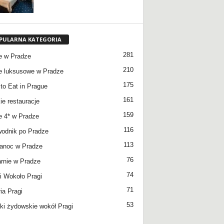
PULARNA KATEGORIA
281
e w Pradze
210
e luksusowe w Pradze
175
to Eat in Prague
161
ie restauracje
159
e 4* w Pradze
116
odnik po Pradze
113
anoc w Pradze
76
rnie w Pradze
74
 Wokoło Pragi
71
ia Pragi
53
ki żydowskie wokół Pragi