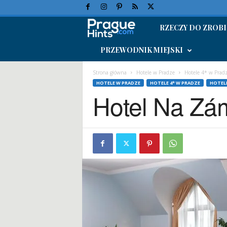
RZECZY DO ZROBI
W
PRZEWODNIK MIEJSKI
a
k
Strona główna
Hotele w Pradze
Hotele 4* w Prad
HOTELE W PRADZE
HOTELE 4* W PRADZE
HOTEL
Hotel Na Zá
a
c
j
e
w
P