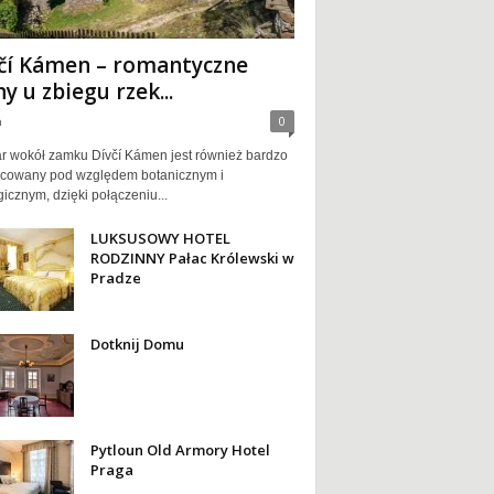
čí Kámen – romantyczne
ny u zbiegu rzek...
a
0
r wokół zamku Dívčí Kámen jest również bardzo
icowany pod względem botanicznym i
icznym, dzięki połączeniu...
LUKSUSOWY HOTEL
RODZINNY Pałac Królewski w
Pradze
Dotknij Domu
Pytloun Old Armory Hotel
Praga