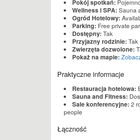
Pojemno
Pokój spotkań:
Sauna a
Wellness i SPA:
y
Availab
Ogród Hotelowy:
d
Free private par
Parking:
Tak
Dostępny:
o
Tak
Przyjazny rodzinie:
T
Zwierzęta dozwolone:
t
Zobacz
Pokaż na mapie:
y
Praktyczne informacje
c
B
Restauracja hotelowa:
z
Dos
Sauna and Fitness:
2 ro
Sale konferencyjne:
ą
people
c
Łączność
e