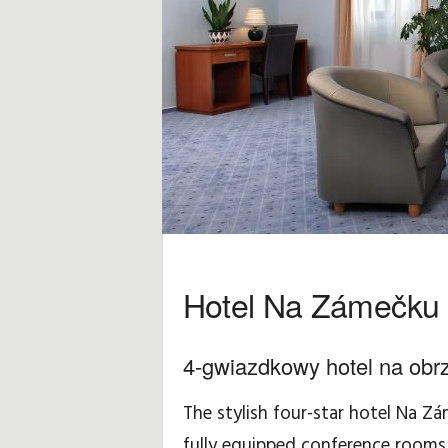
r
a
d
z
e
,
w
Hotel Na Zámečku
s
k
4-gwiazdkowy hotel na obr
a
The stylish four-star hotel Na Z
fully equipped conference rooms 
z