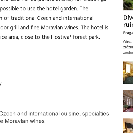
 possible to use the hotel garden. The
Dív
n of traditional Czech and international
rui
oor grill and fine Moravian wines. The hotel is
Prag
ice area, close to the Hostivař forest park.
Obsza
zróżn
zoolog
y
Czech and international cuisine, specialties
ine Moravian wines