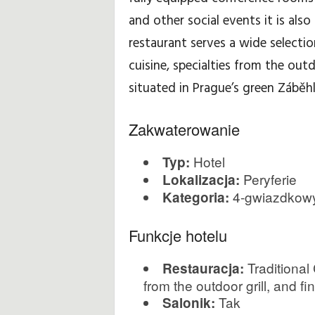
and other social events it is also
ó
restaurant serves a wide selectio
w
cuisine, specialties from the outd
situated in Prague’s green Záběhl
k
i
Zakwaterowanie
i
Hotel
Typ:
Peryferie
Lokalizacja:
p
4-gwiazdkow
Kategoria:
o
Funkcje hotelu
r
Traditional 
Restauracja:
a
from the outdoor grill, and f
Tak
Salonik:
d