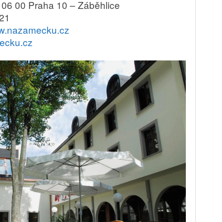
106 00 Praha 10 – Záběhlice
21
.nazamecku.cz
ecku.cz