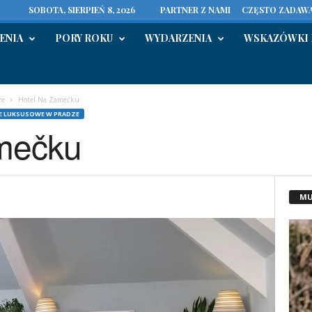
SOBOTA, SIERPIEŃ 8, 2026
PARTNER Z NAMI
CZĘSTO ZADAWA
ENIA
PORY ROKU
WYDARZENIA
WSKAZÓWKI 
ze
Hotel Na Zámečku
E LUKSUSOWE W PRADZE
mečku
MU