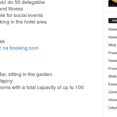
ść do 50 delegatów
nd fitness
le for social events
king in the hotel area
PO
Hotel
Hotel
ak
What 
 na booking.com
Prask
Hotel
Przew
ar, sitting in the garden
Wielk
tępny
Kawia
oms with a total capacity of up to 100
Zamki
Histor
Zabyt