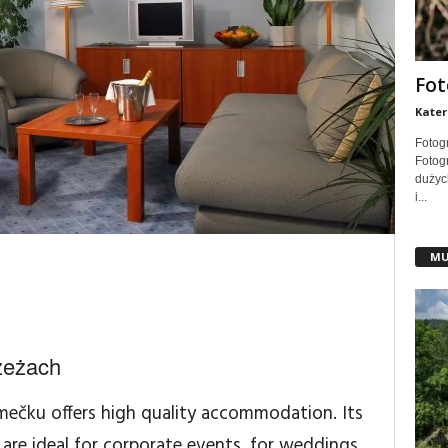
Fot
Kater
Fotog
Fotogr
dużych
i...
MU
zeżach
ámečku offers high quality accommodation. Its
are ideal for corporate events, for weddings