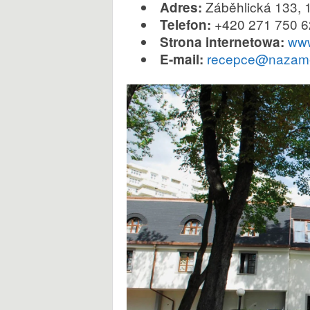
Záběhlická 133, 
Adres:
p
+420 271 750 6
Telefon:
www
Strona internetowa:
o
recepce@nazam
E-mail:
d
r
ó
ż
y