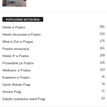
POPULARNA KATEGORIA
281
Hotele w Pradze
210
Hotele luksusowe w Pradze
175
What to Eat in Prague
161
Praskie restauracje
159
Hotele 4* w Pradze
116
Przewodnik po Pradze
113
Wielkanoc w Pradze
76
Kawiarnie w Pradze
74
Zamki Wokoło Pragi
71
Historia Pragi
53
Zabytki żydowskie wokół Pragi