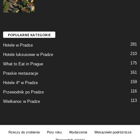
POPULARNE KATEGORIE
281
Hotele w Pradze
210
Hotele luksusowe w Pradze
175
What to Eat in Prague
161
Praskie restauracje
159
Hotele 4* w Pradze
116
Przewodnik po Pradze
113
Wielkanoc w Pradze
Rzeczy do zrobienia
Pory roku
Wydarzenia
Wskazówki podróżnicze
Przewodnik miejski