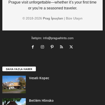
Prague visit unforgettable—whether it’s your first time
or you’re a seasoned traveler.
© 2018-
2026
Prag İpuçları
|
Bize Ulaşın
İletişim:
info@praguehints.com
DAHA FAZLA HABER
Veselı Kopec
Betlém Hlinsko