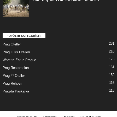
POPÜLER KATEGORİLER
281
Prag Otelleri
210
Prag Lüks Otelleri
175
What to Eat in Prague
161
Prag Restoranları
159
Prag 4* Oteller
116
Prag Rehberi
113
Prag'da Paskalya
Yapılacak şeyler
Mevsimler
Etkinlikler
Seyahat ipuçları