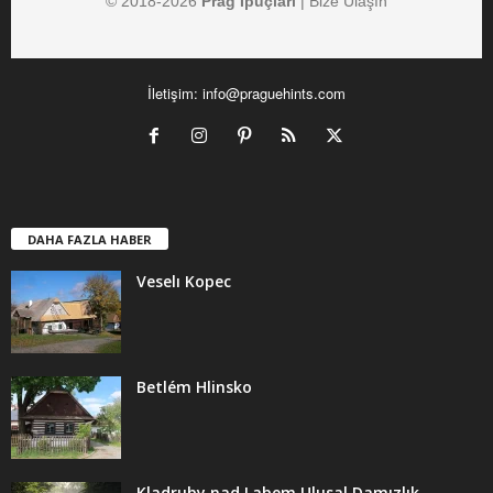
© 2018-
2026
Prag İpuçları
|
Bize Ulaşın
İletişim:
info@praguehints.com
DAHA FAZLA HABER
Veselı Kopec
Betlém Hlinsko
Kladruby nad Labem Ulusal Damızlık