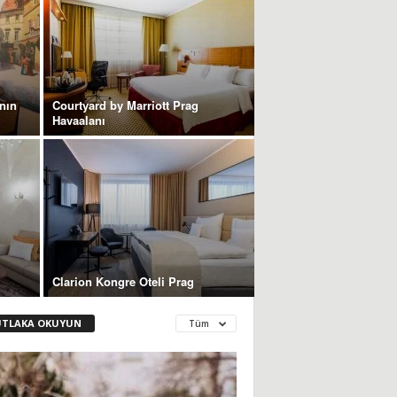
ının
Courtyard by Marriott Prag
Havaalanı
Clarion Kongre Oteli Prag
TLAKA OKUYUN
Tüm