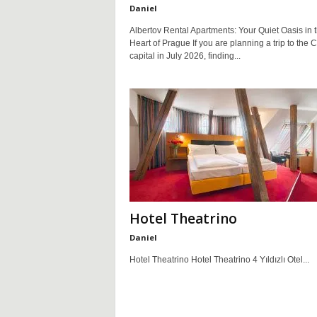
Daniel
f
Albertov Rental Apartments: Your Quiet Oasis in 
Heart of Prague If you are planning a trip to the 
N
capital in July 2026, finding...
o
k
t
a
l
Hotel Theatrino
Daniel
a
Hotel Theatrino Hotel Theatrino 4 Yıldızlı Otel...
r
ı