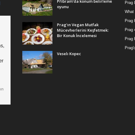
Příbram'da konum belirleme
Prag 
oyunu
What 
Prag 
Prag'ın Vegan Mutfak
Mücevherlerini Keşfetmek:
Prag 4
Bir Konuk İncelemesi
Prag 
s,
Prag'
Veselı Kopec
er
ın