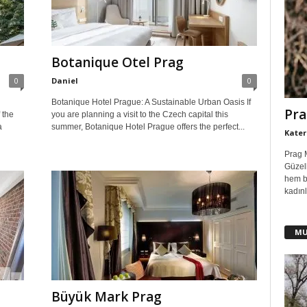
Botanique Otel Prag
0
Daniel
0
Botanique Hotel Prague: A Sustainable Urban Oasis If
Pra
 the
you are planning a visit to the Czech capital this
a
summer, Botanique Hotel Prague offers the perfect...
Kater
Prag 
Güzell
hem b
kadınl
MU
Büyük Mark Prag