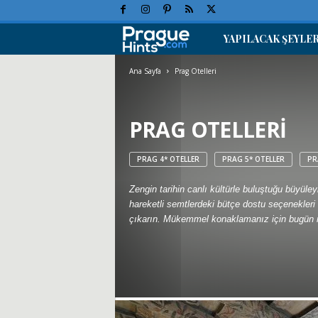
YAPILACAK ŞEYLE
P
r
Ana Sayfa
Prag Otelleri
a
PRAG OTELLERI
g
PRAG 4* OTELLER
PRAG 5* OTELLER
PR
T
Zengin tarihin canlı kültürle buluştuğu büyüley
a
hareketli semtlerdeki bütçe dostu seçenekleri
çıkarın. Mükemmel konaklamanız için bugün r
t
i
l