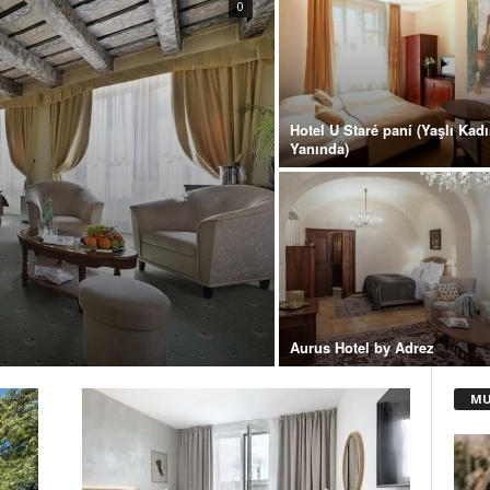
0
Hotel U Staré paní (Yaşlı Kad
Yanında)
Aurus Hotel by Adrez
MU