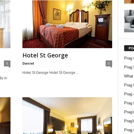
PO
Hotel St George
Prag O
0
Daniel
0
Prag 
Hotel St George Hotel St George ...
What 
ly in
Prag 
Prag 
Prag 
Prag'
Prag'
Prag 