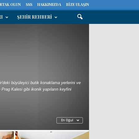
ORTAK OLUN
SSS
HAKKIMIZDA
BIZE ULAŞIN
RI
ŞEHIR REHBERI
r'deki büyüleyici butik konaklama yerlerini ve
rag Kalesi gibi ikonik yapıların keyfini
En Oğul