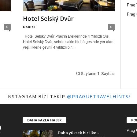
Prag 
Prag 
Hotel Selský Dvůr
0
Daniel
0
Hotel Selský Dvůr Prag'ın Eteklerinde 4 Yıldızlı Otel
Hotel Selský Dvůr, şehrin sakin bir bölgesinde yer alan,
yeşilliklerle çevrili 4 yıldızlı bir...
30 Sayfanın 1. Sayfası
INSTAGRAM BIZI TAKIP
@PRAGUETRAVELHINTS/
DAHA FAZLA HABER
PO
Prag O
Daha yüksek bir ilke –