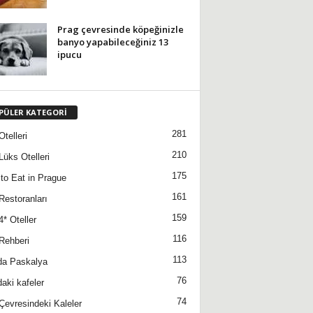
Prag çevresinde köpeğinizle
banyo yapabileceğiniz 13
ipucu
PÜLER KATEGORİ
281
telleri
210
Lüks Otelleri
175
to Eat in Prague
161
Restoranları
159
4* Oteller
116
Rehberi
113
da Paskalya
76
daki kafeler
74
Çevresindeki Kaleler