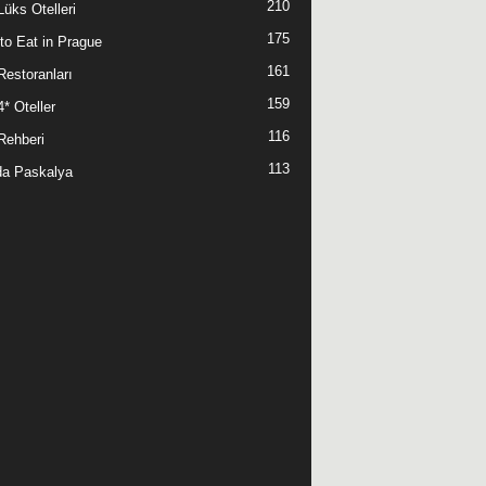
210
Lüks Otelleri
175
to Eat in Prague
161
Restoranları
159
* Oteller
116
Rehberi
113
da Paskalya