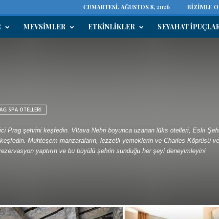
CUMARTESI, AĞUSTOS 8, 2026
BIZIMLE 
R
MEVSIMLER
ETKINLIKLER
SEYAHAT IPUÇLA
AG SPA OTELLERI
ici Prag şehrini keşfedin. Vltava Nehri boyunca uzanan lüks otelleri, Eski Şehi
 keşfedin. Muhteşem manzaraların, lezzetli yemeklerin ve Charles Köprüsü ve P
ezervasyon yaptırın ve bu büyülü şehrin sunduğu her şeyi deneyimleyin!