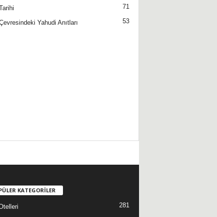
71
Tarihi
53
Çevresindeki Yahudi Anıtları
PÜLER KATEGORİLER
281
telleri