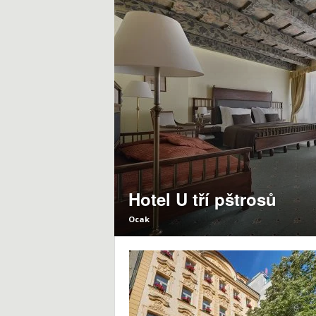
i
,
S
e
y
a
h
Hotel U tří pštrosů
a
Ocak
t
İ
p