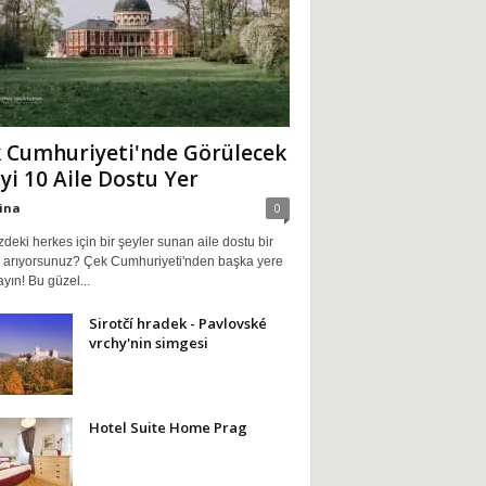
 Cumhuriyeti'nde Görülecek
İyi 10 Aile Dostu Yer
ina
0
zdeki herkes için bir şeyler sunan aile dostu bir
i arıyorsunuz? Çek Cumhuriyeti'nden başka yere
ın! Bu güzel...
Sirotčí hradek - Pavlovské
vrchy'nin simgesi
Hotel Suite Home Prag