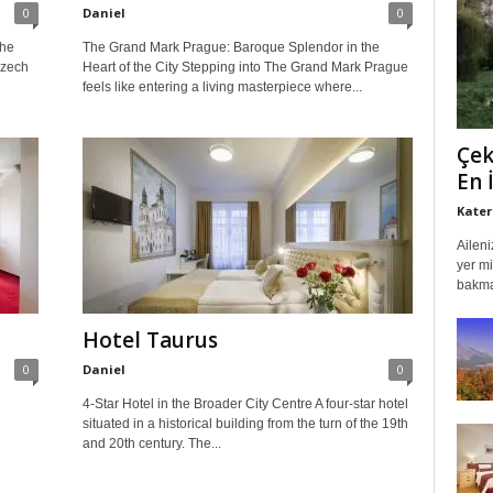
0
Daniel
0
the
The Grand Mark Prague: Baroque Splendor in the
Czech
Heart of the City Stepping into The Grand Mark Prague
feels like entering a living masterpiece where...
Çek
En 
Kater
Aileni
yer m
bakmay
Hotel Taurus
0
Daniel
0
4-Star Hotel in the Broader City Centre A four-star hotel
situated in a historical building from the turn of the 19th
and 20th century. The...