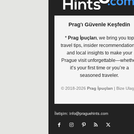
Prag'ı Güvenle Keşfedin
*
Prag İpuçları
, we bring you top
travel tips, insider recommendation
and local insights to make your
Prague visit unforgettable—wheth
it’s your first time or you’re a
seasoned traveler.
© 2018-
2026
Prag İpuçları
|
Bize Ulaş
İletişim:
info@praguehints.com