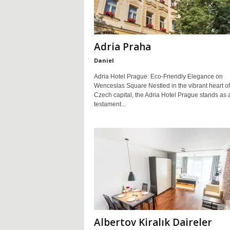
u
ç
Adria Praha
Daniel
l
Adria Hotel Prague: Eco-Friendly Elegance on
Wenceslas Square Nestled in the vibrant heart of
a
Czech capital, the Adria Hotel Prague stands as 
testament...
r
ı
v
e
P
Albertov Kiralık Daireler
ü