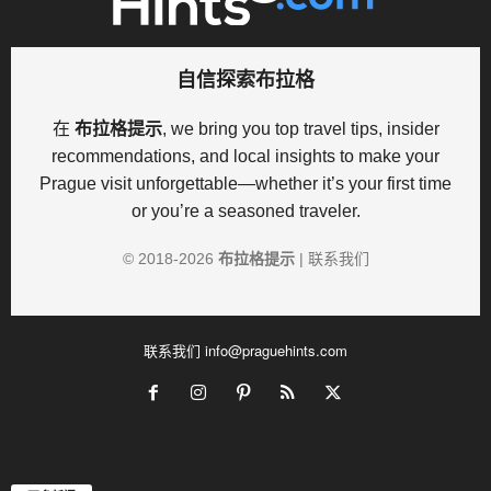
自信探索布拉格
在
布拉格提示
, we bring you top travel tips, insider
recommendations, and local insights to make your
Prague visit unforgettable—whether it’s your first time
or you’re a seasoned traveler.
© 2018-
2026
布拉格提示
|
联系我们
联系我们
info@praguehints.com