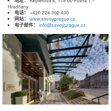
Keplerova 6, 118 00 Praha 1 –
地址：
Hradčany
+420 224 302 430
电话：
www.savoyprague.cz
网站：
info@savoyprague.cz
电子邮件：