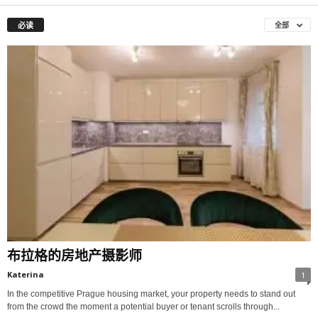
必读
全部
布拉格的房地产摄影师
Katerina
1
In the competitive Prague housing market, your property needs to stand out
from the crowd the moment a potential buyer or tenant scrolls through...