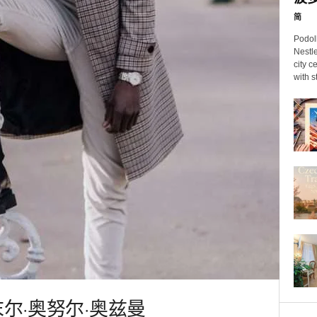
简
Podol
Nestle
city c
with s
尔·奥努尔·奥兹曼