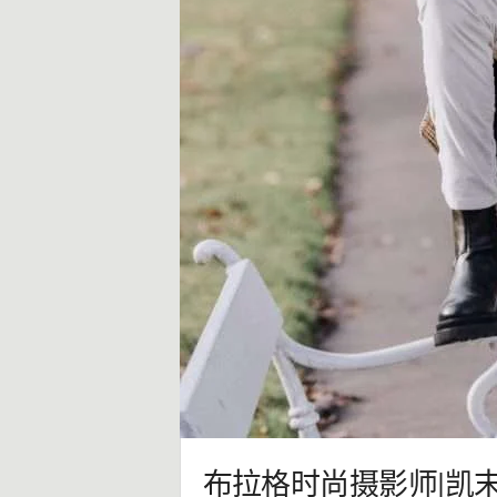
布拉格时尚摄影师|凯末