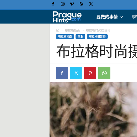
要做的事情
季
布
拉
家
布拉格指南
布拉格时尚摄影师
布拉格指南
商业
布拉格摄影师
布拉格时尚
格
假
日
、
旅
游
提