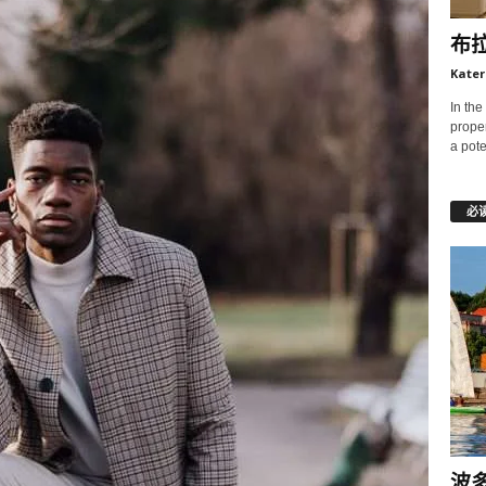
布
Kater
In the
prope
a pote
必
波