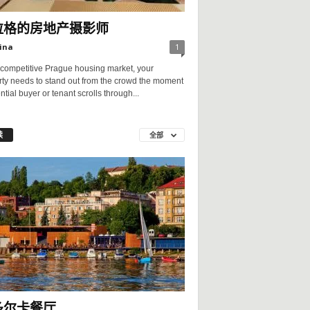
拉格的房地产摄影师
ina
1
 competitive Prague housing market, your
rty needs to stand out from the crowd the moment
ntial buyer or tenant scrolls through...
读
全部
多尔卡餐厅