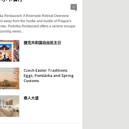
0
ka Restaurant: A Riverside Retreat Overview
d away from the hustle and bustle of Prague's
enter, Podolka Restaurant offers a serene escape
tunning views...
捷克共和国自由民主日
Czech Easter Traditions:
Eggs, Pomlázka and Spring
Customs
商人大道