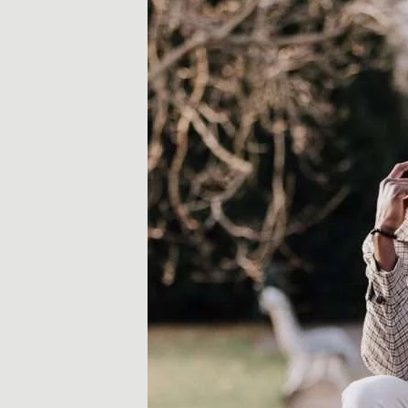
示
和
技
巧