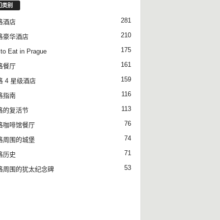
门类别
281
格酒店
210
格豪华酒店
175
to Eat in Prague
161
格餐厅
159
 4 星级酒店
116
格指南
113
格的复活节
76
格咖啡馆餐厅
74
格周围的城堡
71
格历史
53
格周围的犹太纪念碑