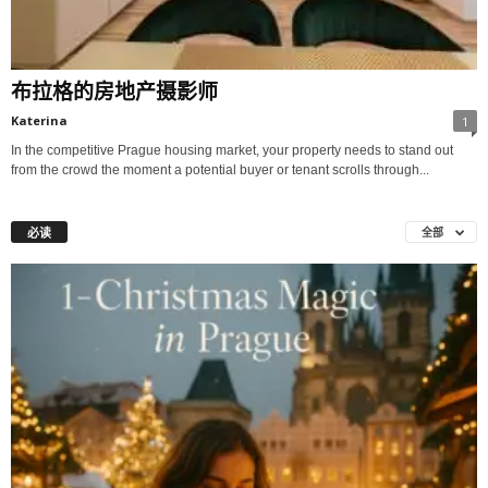
布拉格的房地产摄影师
Katerina
1
In the competitive Prague housing market, your property needs to stand out
from the crowd the moment a potential buyer or tenant scrolls through...
必读
全部