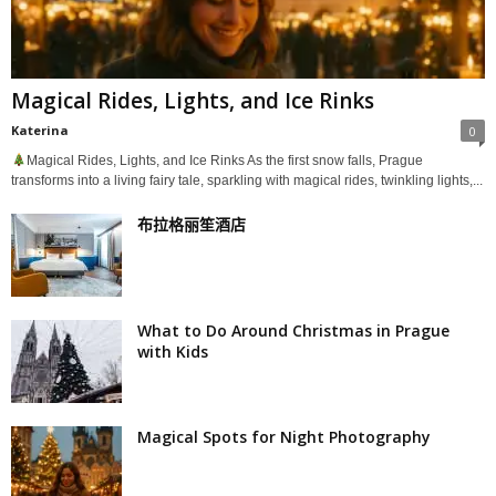
Magical Rides, Lights, and Ice Rinks
Katerina
0
Magical Rides, Lights, and Ice Rinks As the first snow falls, Prague
transforms into a living fairy tale, sparkling with magical rides, twinkling lights,...
布拉格丽笙酒店
What to Do Around Christmas in Prague
with Kids
Magical Spots for Night Photography