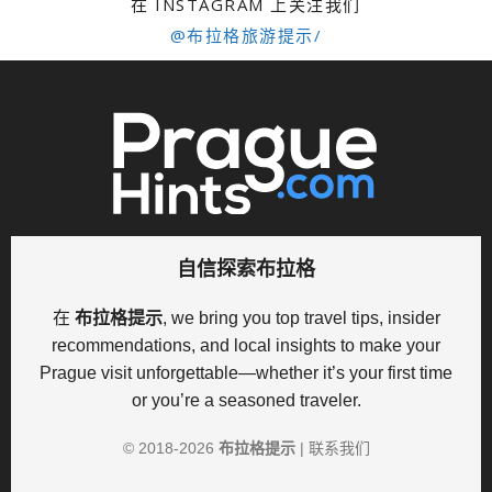
在 INSTAGRAM 上关注我们
@布拉格旅游提示/
自信探索布拉格
在
布拉格提示
, we bring you top travel tips, insider
recommendations, and local insights to make your
Prague visit unforgettable—whether it’s your first time
or you’re a seasoned traveler.
© 2018-
2026
布拉格提示
|
联系我们