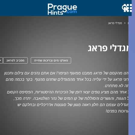
ית
מגדלי פראג
גדלי פראג
פארקי מים ובריכות שחייה
מסביב לפראג
יהנו מהקסם של פראג ממבט ממעוף הציפור! אם אתם נהנים עם צילום ותכנון
ירוני פראג על ידי עלייה בכל אחד מהמגדלים שתהנו מהנוף. בקר בכמה מהם
תה לא מתחרט.
ל אחד מהם מציע נופים יוצאי דופן של הכיכרות ההיסטוריות, הפסיפס הקסום
ל הגגות, והגשרים והסוללות של קו המים של נהר הוולטאבה. יתרה מכך,
מגדלים עצמם הם חלון ראווה מגוון של סגנונות אדריכליים ובחלקם יש
ערוכות בפנים!