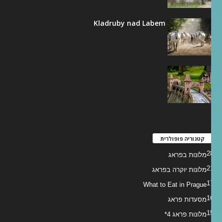
רבעה הלאומית Kladruby nad Labem
והמיניום
קטגוריה פופולרית
28
מלונות בפראג
21
מלונות יוקרה בפראג
17
What to Eat in Prague
16
מסעדות פראג
15
מלונות פראג 4*