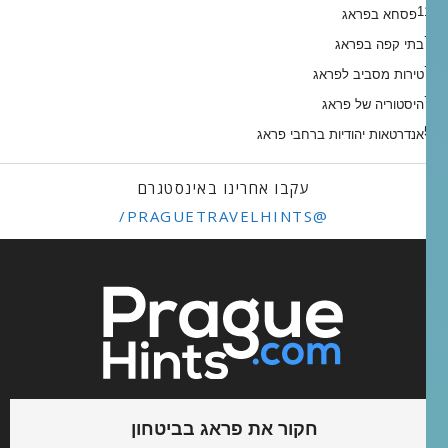
11
פסחא בפראג
7
בתי קפה בפראג
7
טירות מסביב לפראג
7
היסטוריה של פראג
5
אנדרטאות יהודיות ברחבי פראג
עקבו אחרינו באינסטגרם
@PRAGUETRAVELHINTS/
חקור את פראג בביטחון