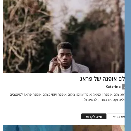
לם אופנה של פראג
Katerina
2
ראג צלם אופנה | כמאל אונור עוזמן צילום אופנה ויופי כצלם אופנה פראג למעצבים
דולים וקטנים כאחד, לנשים ול...
חייב לקרוא
את כל