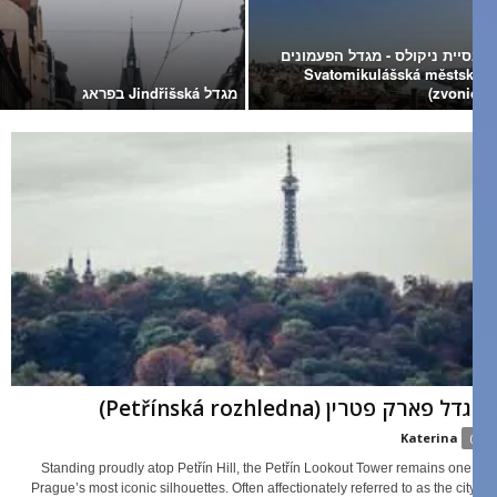
נסיית ניקולס - מגדל הפעמונים
(Svatomikulášská městská
zvonice
מגדל Jindřišská בפראג
גדל פארק פטרין (Petřínská rozhledna)
Katerina
0
Standing proudly atop Petřín Hill, the Petřín Lookout Tower remains one o
Prague’s most iconic silhouettes. Often affectionately referred to as the city’