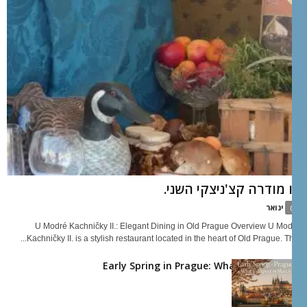
ו מודרה קצ'ניצקי השני.
ינואר
0
U Modré Kachničky II.: Elegant Dining in Old Prague Overview U Modr
Kachničky II. is a stylish restaurant located in the heart of Old Prague. This..
Early Spring in Prague: What to Expect i
Marc