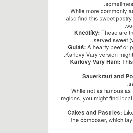
sometimes m
While more commonly as
also find this sweet pastry
su
These are tr
Knedlíky:
served sweet (wi
A hearty beef or p
Guláš:
Karlovy Vary version might 
This 
Karlovy Vary Ham:
Sauerkraut and Po
s
While not as famous a
regions, you might find loca
Lik
Cakes and Pastries:
the composer, which lay