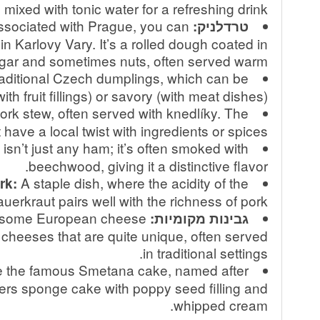
ixed with tonic water for a refreshing drink.
sociated with Prague, you can
טרדלניק:
 in Karlovy Vary. It’s a rolled dough coated in
gar and sometimes nuts, often served warm.
aditional Czech dumplings, which can be
th fruit fillings) or savory (with meat dishes).
ork stew, often served with knedlíky. The
have a local twist with ingredients or spices.
isn’t just any ham; it’s often smoked with
beechwood, giving it a distinctive flavor.
A staple dish, where the acidity of the
rk:
auerkraut pairs well with the richness of pork.
s some European cheese
גבינות מקומיות:
l cheeses that are quite unique, often served
in traditional settings.
e the famous Smetana cake, named after
ers sponge cake with poppy seed filling and
whipped cream.