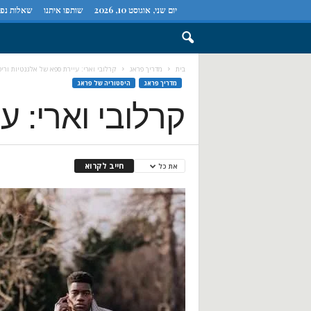
יום שני, אוגוסט 10, 2026
שותפו איתנו
שאלות נפו
בית
מדריך פראג
קרלובי וארי: עיירת ספא של אלגנטיות וריפ
מדריך פראג
היסטוריה של פראג
קרלובי וארי: ע
חייב לקרוא
את כל