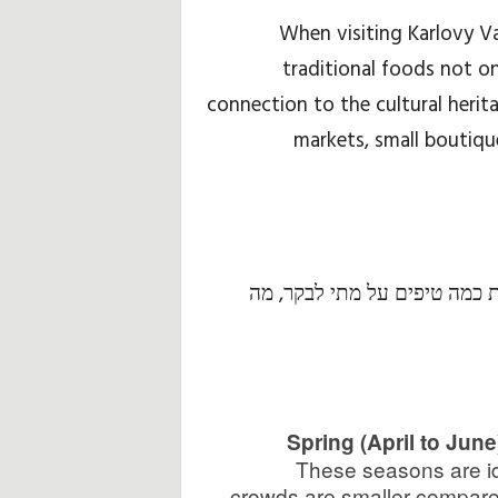
When visiting Karlovy Va
traditional foods not on
connection to the cultural herit
markets, small boutiqu
עת כמה טיפים על מתי לבקר, מה
Spring (April to Jun
These seasons are ide
crowds are smaller compar