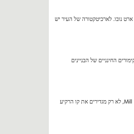
ב ארט נובו. לארכיטקטורה של העיר יש
מורים החינניים של הבניינים
מבנים בולטים, כגון Grandhotel Pupp ו-Mill Colonnade, לא רק מגדירים את קו הרקיע