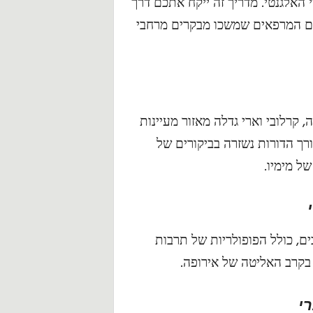
האלגנטי. מדריך זה ייקח אתכם דרך
ג
מים המרפאים שמשכו מבקרים מרחבי
,
ע
צ
ך בוהמיה, קרלובי וארי גדלה מאזור מעיינות
ו
רך הדורות נשזרה בביקורים של
ת
ל מימיו.
ו
ט
ם, כולל הפופולריות של תרבות
י
פ
רי
י