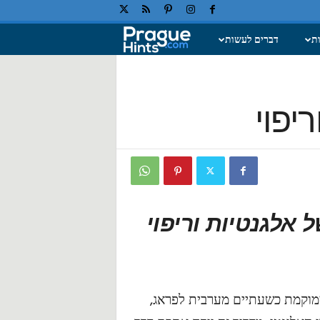
ת
דברים לעשות
ח
ו
יפוי
פ
ש
ה
ב
 אלגנטיות וריפוי
פ
ר
א
ממוקמת כשעתיים מערבית לפראג,