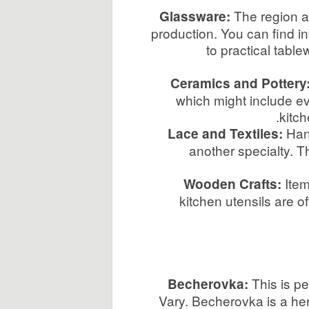
The region ar
Glassware:
production. You can find in
to practical tabl
Ceramics and Pottery
which might include ev
kitch
Hand
Lace and Textiles:
another specialty. T
Item
Wooden Crafts:
kitchen utensils are 
This is p
Becherovka:
Vary. Becherovka is a herb