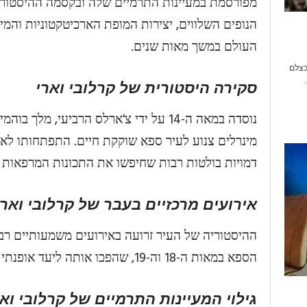
מפורסמת במעיינות התרמיים שלה ובקסמה ההיסטורי 
הנופים השלווים, יצירות המופת הארכיטקטוניות וה
העולם במשך מאות שנים.
 כצלם
סקירה היסטורית של קרלובי וארי
נוסדה במאה ה-14 על ידי צ'ארלס הרביעי, מל
מינרלים צנוע לעיר ספא שוקקת חיים. התפתחותו לאו
דמויות בולטות רבות שחיפשו את התכונות המרפאות ש
אירועים מרכזיים בעבר של קרלובי וארי
ההיסטוריה של העיר זרועה באירועים משמעותיים רבי
הספא במאות ה-18 וה-19, שהפכו אותה ליעד אופנתי בקרב האליטה של אירופה.
גילוי המעיינות התרמיים של קרלובי וא