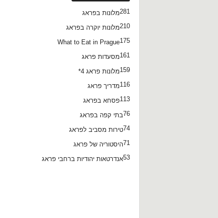
281
מלונות בפראג
210
מלונות יוקרה בפראג
175
What to Eat in Prague
161
מסעדות פראג
159
מלונות פראג 4*
116
מדריך פראג
113
פסחא בפראג
76
בתי קפה בפראג
74
טירות מסביב לפראג
71
היסטוריה של פראג
53
אנדרטאות יהודיות ברחבי פראג