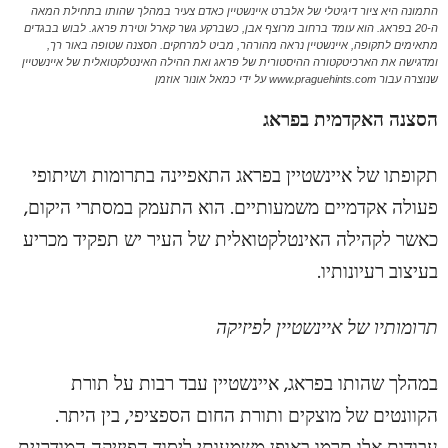
התמונה היא ציור דיגיטלי של אלברט איינשטיין כאדם צעיר במהלך שהותו בתחילת המאה
ה-20 בפראג. הוא עומד ברחוב מרוצף אבן, כשברקע גשר קארל וטירת פראג. לבוש בבגדים
מתאימים לתקופה, איינשטיין נראה מהורהר, מביט למרחקים. הסצנה שטופה באור רך,
ומדגישה את הארכיטקטורה ההיסטורית של פראג ואת ההילה האינטלקטואלית של איינשטיין
שנוצרה עבור www.praguehints.com על ידי כמאל אונור אוזמן
הסצנה האקדמית בפראג
תקופתו של איינשטיין בפראג התאפיינה בתרומות ושיתופי
פעולה אקדמיים משמעותיים. הוא התעמק במסתרי היקום,
כאשר לקהילה האינטלקטואלית של העיר יש תפקיד מכריע
בעיצוב רעיונותיו.
תרומותיו של איינשטיין לפיזיקה
במהלך שהותו בפראג, איינשטיין עבד רבות על תורת
הקוונטים של מוצקים ותורת החום הספציפי, בין היתר.