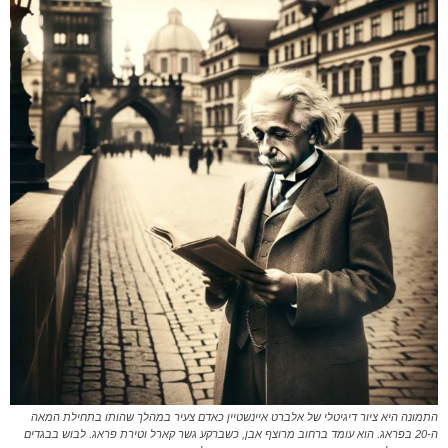
התמונה היא ציור דיגיטלי של אלברט איינשטיין כאדם צעיר במהלך שהותו בתחילת המאה
ה-20 בפראג. הוא עומד ברחוב מרוצף אבן, כשברקע גשר קארל וטירת פראג. לבוש בבגדים