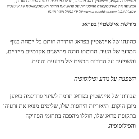
מתאימים לתקופה, איינשטיין נראה מהורהר, מביט למרחקים. הסצנה שטופה באור רך,
ומדגישה את הארכיטקטורה ההיסטורית של פראג ואת ההילה האינטלקטואלית של איינשטיין
שנוצרה עבור www.praguehints.com על ידי כמאל אונור אוזמן
מורשת איינשטיין בפראג
כהונתו של איינשטיין בפראג הותירה חותם בל יימחה בנוף
המדעי של העיר. תרומתו חרגה מהישגים אקדמיים מיידיים,
והשפיעה על הדורות הבאים של מדענים והוגים.
השפעה על מדע ופילוסופיה
עבודתו של איינשטיין בפראג תרמה לשינוי פרדיגמה באופן
מובן היקום. תיאוריות היחסות שלו, שלימים מצאו את זרעיהן
בתקופת פראג שלו, חוללו מהפכה בתחומי הפיזיקה
והפילוסופיה.