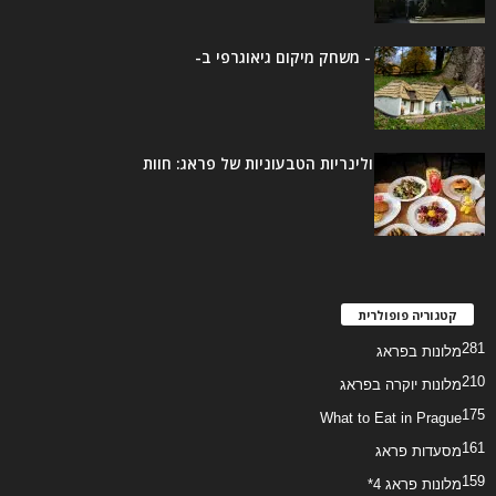
עיקרון גבוה יותר - משחק מיקום גיאוגרפי ב-
Příbram
גילוי הפנינים הקולינריות הטבעוניות של פראג: חוות
דעת אורחים
קטגוריה פופולרית
281
מלונות בפראג
210
מלונות יוקרה בפראג
175
What to Eat in Prague
161
מסעדות פראג
159
מלונות פראג 4*