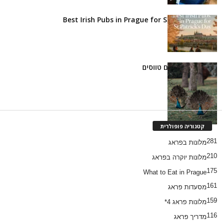
Best Irish Pubs in Prague for St Patrick’s Day
גן וג'אן - פראג עם טווסים
קטגוריה פופולרית
281
מלונות בפראג
210
מלונות יוקרה בפראג
175
What to Eat in Prague
161
מסעדות פראג
159
מלונות פראג 4*
116
מדריך פראג