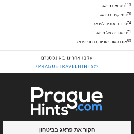
113
פסחא בפראג
76
בתי קפה בפראג
74
טירות מסביב לפראג
71
היסטוריה של פראג
53
אנדרטאות יהודיות ברחבי פראג
עקבו אחרינו באינסטגרם
@PRAGUETRAVELHINTS/
חקור את פראג בביטחון