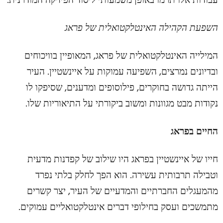
עבודות אלו תרמו באופן משמעותי ליסוד הפיזיקה המודרנית.
השפעת הקהילה האינטלקטואלית של פראג
המילייה האינטלקטואלית של פראג, המאופיין בוויכוחים
ובדיונים נמרצים, השפיעה עמוקות על איינשטיין. העיר
הייתה גדושה בחוקרים, פילוסופים ומדענים, שסיפקו לו
נקודות מבט מגוונות ומשוב ביקורתי על התיאוריות שלו.
החיים בפראג
חייו של איינשטיין בפראג היו שילוב של קפדנות מדעית
וטבילה תרבותית עשירה. הוא הפך לחלק בלתי נפרד
מהמעגלים החברתיים והמדעיים של העיר, יצר קשרים
מתמשכים ועסק בחילופי דברים אינטלקטואליים עמוקים.