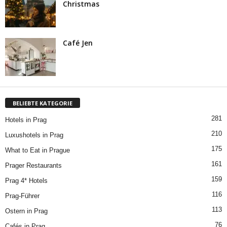
Christmas
Café Jen
BELIEBTE KATEGORIE
281
Hotels in Prag
210
Luxushotels in Prag
175
What to Eat in Prague
161
Prager Restaurants
159
Prag 4* Hotels
116
Prag-Führer
113
Ostern in Prag
76
Cafés in Prag