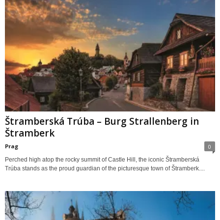
Štramberská Trúba – Burg Strallenberg in
Štramberk
Prag
0
Perched high atop the rocky summit of Castle Hill, the iconic Štramberská
Trúba stands as the proud guardian of the picturesque town of Štramberk....