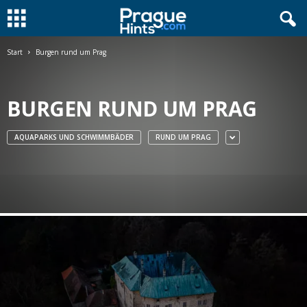
Start
Burgen rund um Prag
BURGEN RUND UM PRAG
AQUAPARKS UND SCHWIMMBÄDER
RUND UM PRAG