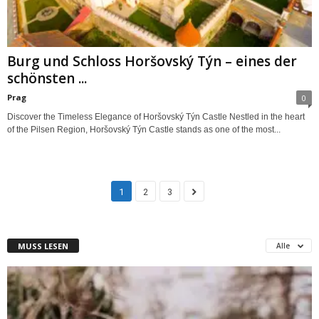
Burg und Schloss Horšovský Týn – eines der
schönsten ...
Prag
0
Discover the Timeless Elegance of Horšovský Týn Castle Nestled in the heart
of the Pilsen Region, Horšovský Týn Castle stands as one of the most...
1
2
3
MUSS LESEN
Alle