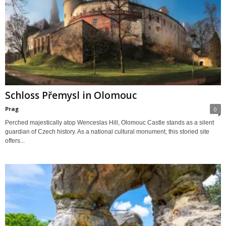
Schloss Přemysl in Olomouc
Prag
0
Perched majestically atop Wenceslas Hill, Olomouc Castle stands as a silent
guardian of Czech history. As a national cultural monument, this storied site
offers...