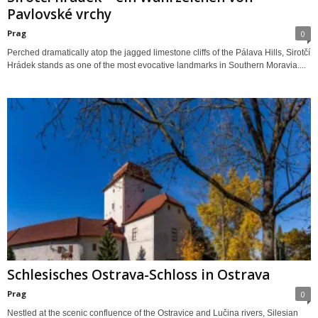
Pavlovské vrchy
Prag
0
Perched dramatically atop the jagged limestone cliffs of the Pálava Hills, Sirotčí
Hrádek stands as one of the most evocative landmarks in Southern Moravia....
Schlesisches Ostrava-Schloss in Ostrava
Prag
0
Nestled at the scenic confluence of the Ostravice and Lučina rivers, Silesian