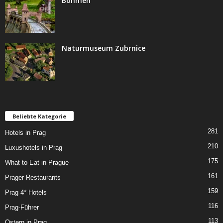
Böhmen
Naturmuseum Zubrnice
Beliebte Kategorie
281
Hotels in Prag
210
Luxushotels in Prag
175
What to Eat in Prague
161
Prager Restaurants
159
Prag 4* Hotels
116
Prag-Führer
113
Ostern in Prag