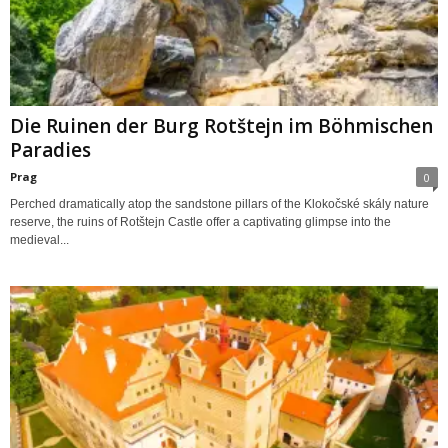
Die Ruinen der Burg Rotštejn im Böhmischen
Paradies
Prag
0
Perched dramatically atop the sandstone pillars of the Klokočské skály nature
reserve, the ruins of Rotštejn Castle offer a captivating glimpse into the
medieval...