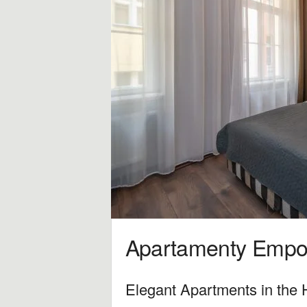
r
a
d
z
e
,
w
s
Apartamenty Empo
k
a
Elegant Apartments in the 
z