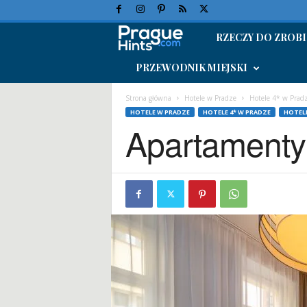
RZECZY DO ZROBI
W
PRZEWODNIK MIEJSKI
a
k
Strona główna
Hotele w Pradze
Hotele 4* w Prad
HOTELE W PRADZE
HOTELE 4* W PRADZE
HOTEL
Apartamenty
a
c
j
e
w
P