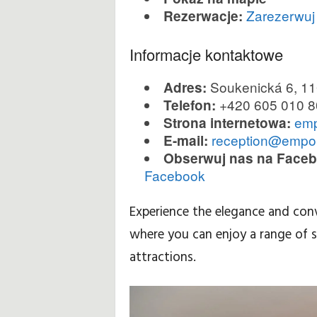
Zarezerwuj
Rezerwacje:
y
Informacje kontaktowe
d
Soukenická 6, 1
Adres:
o
+420 605 010 8
Telefon:
t
emp
Strona internetowa:
reception@empor
E-mail:
y
Obserwuj nas na Face
Facebook
c
Experience the elegance and con
z
where you can enjoy a range of s
ą
attractions.
c
e