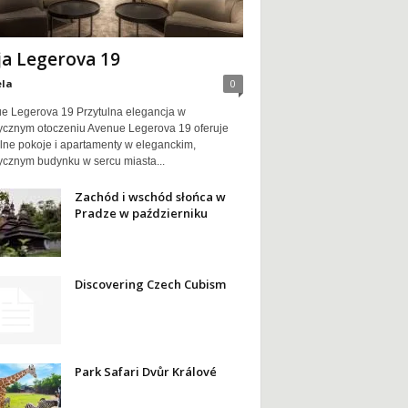
ja Legerova 19
ela
0
e Legerova 19 Przytulna elegancja w
rycznym otoczeniu Avenue Legerova 19 oferuje
ulne pokoje i apartamenty w eleganckim,
rycznym budynku w sercu miasta...
Zachód i wschód słońca w
Pradze w październiku
Discovering Czech Cubism
Park Safari Dvůr Králové