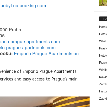
 pobyt na booking.com
PO
Hotel
1000 Praha
05
Hotel
orio-prague-apartments.com
What 
io-prague-apartments.com
Prask
Emporio Prague Apartments on
booku:
Hotel
Przew
Wielk
venience of Emporio Prague Apartments,
Kawia
ervices and easy access to Prague’s main
Zamki
Histor
Zabyt