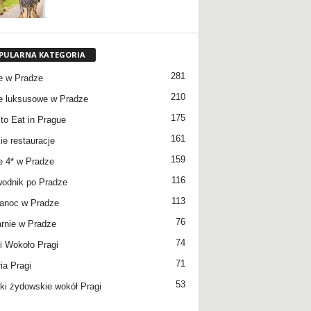
PULARNA KATEGORIA
281
e w Pradze
210
e luksusowe w Pradze
175
to Eat in Prague
161
ie restauracje
159
e 4* w Pradze
116
odnik po Pradze
113
anoc w Pradze
76
rnie w Pradze
74
 Wokoło Pragi
71
ia Pragi
53
ki żydowskie wokół Pragi