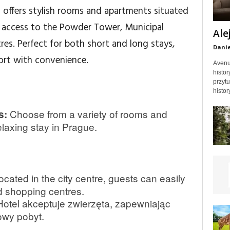
e
offers stylish rooms and apartments situated
sy access to the Powder Tower, Municipal
Ale
es. Perfect for both short and long stays,
Dani
rt with convenience.
Avenu
histo
przyt
histo
Choose from a variety of rooms and
s:
laxing stay in Prague.
cated in the city centre, guests can easily
d shopping centres.
otel akceptuje zwierzęta, zapewniając
owy pobyt.