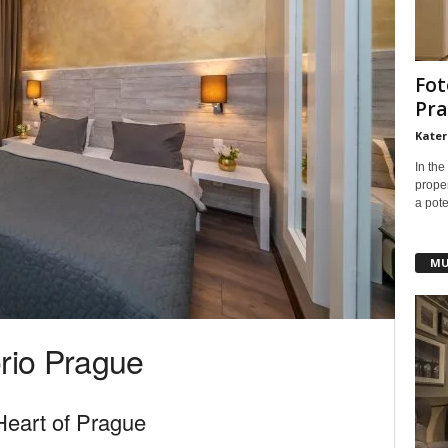
Fot
Pra
Kater
In the
prope
a pote
MU
rio Prague
Heart of Prague