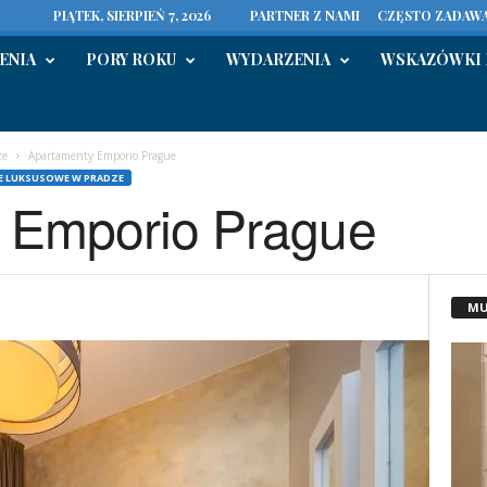
PIĄTEK, SIERPIEŃ 7, 2026
PARTNER Z NAMI
CZĘSTO ZADAWA
ENIA
PORY ROKU
WYDARZENIA
WSKAZÓWKI 
ze
Apartamenty Emporio Prague
E LUKSUSOWE W PRADZE
 Emporio Prague
MU