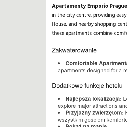
Apartamenty Emporio Pragu
ó
in the city centre, providing ea
House, and nearby shopping centr
w
these apartments combine comfo
k
Zakwaterowanie
i
i
Comfortable Apartment
apartments designed for a re
p
Dodatkowe funkcje hotelu
o
Lo
Najlepsza lokalizacja:
r
explore major attractions an
a
H
Przyjazny zwierzętom:
wszystkim gościom komfort
d
Pokaż na mapie