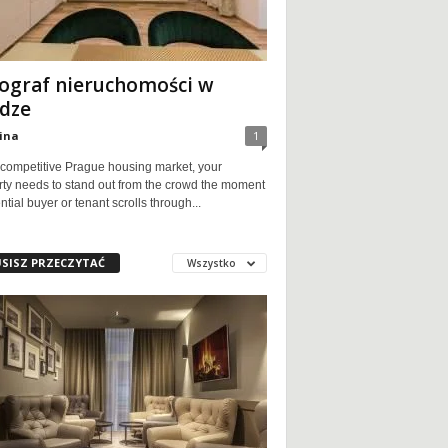
ograf nieruchomości w
dze
ina
1
 competitive Prague housing market, your
rty needs to stand out from the crowd the moment
ntial buyer or tenant scrolls through...
SISZ PRZECZYTAĆ
Wszystko