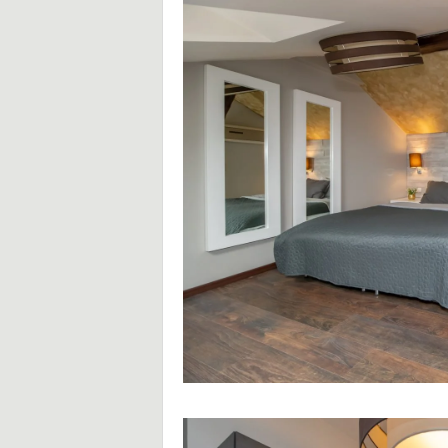
p
o
d
r
ó
ż
y