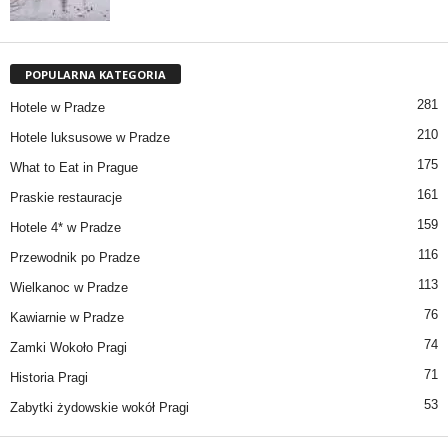
POPULARNA KATEGORIA
281
Hotele w Pradze
210
Hotele luksusowe w Pradze
175
What to Eat in Prague
161
Praskie restauracje
159
Hotele 4* w Pradze
116
Przewodnik po Pradze
113
Wielkanoc w Pradze
76
Kawiarnie w Pradze
74
Zamki Wokoło Pragi
71
Historia Pragi
53
Zabytki żydowskie wokół Pragi