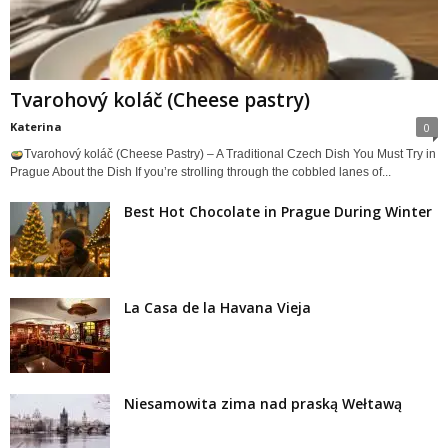
Tvarohový koláč (Cheese pastry)
Katerina
0
Tvarohový koláč (Cheese Pastry) – A Traditional Czech Dish You Must Try in
Prague About the Dish If you’re strolling through the cobbled lanes of...
Best Hot Chocolate in Prague During Winter
La Casa de la Havana Vieja
Niesamowita zima nad praską Wełtawą