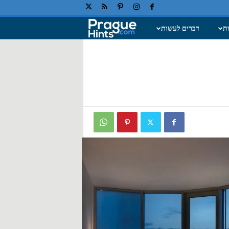
ת
דברים לעשות
ח
ו
פ
ש
ה
ב
פ
ר
א