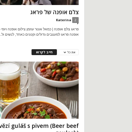
צלם אופנה של פראג
Katerina
2
פראג צלם אופנה | כמאל אונור עוזמן צילום אופנה ויופי
אופנה פראג למעצבים גדולים וקטנים כאחד, לנשים ול...
חייב לקרוא
את כל
ězí guláš s pivem (Beer beef