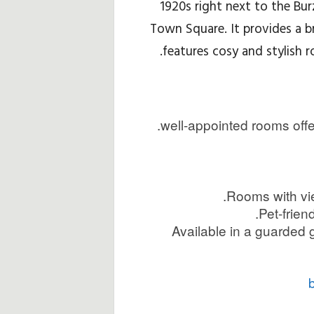
1920s right next to the Bur
Town Square. It provides a b
ם
features cosy and stylish 
ל
ט
י
ו
ל
י
Available in a guarded 
ם