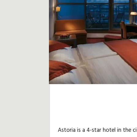
ג
,
ע
צ
ו
ת
ו
ט
י
פ
Astoria is a 4-star hotel in the 
י