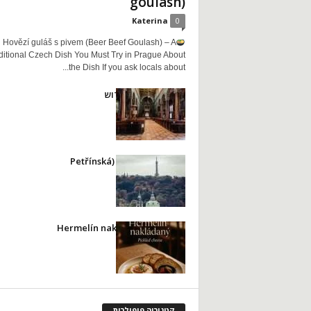
goulash)
Katerina
0
Hovězí guláš s pivem (Beer Beef Goulash) – A
ditional Czech Dish You Must Try in Prague About
the Dish If you ask locals about...
כנסיית ואצלב הקדוש
מגדל פארק פטרין (Petřínská
rozhledna)
Hermelín nakládaný (Pickled
cheese)
קטגוריה פופולרית