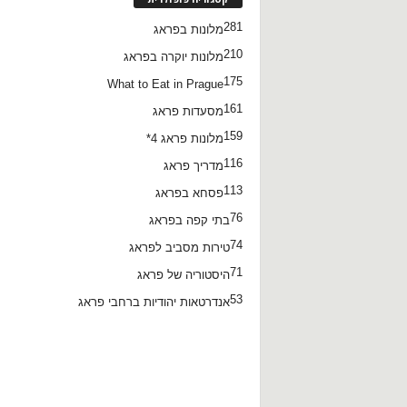
281
מלונות בפראג
210
מלונות יוקרה בפראג
175
What to Eat in Prague
161
מסעדות פראג
159
מלונות פראג 4*
116
מדריך פראג
113
פסחא בפראג
76
בתי קפה בפראג
74
טירות מסביב לפראג
71
היסטוריה של פראג
53
אנדרטאות יהודיות ברחבי פראג