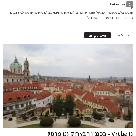
Katerina
2
פראג צלם אופנה | כמאל אונור עוזמן צילום אופנה ויופי כצלם אופנה פראג למעצבים
גדולים וקטנים כאחד, לנשים ול...
חייב לקרוא
את כל
גן Vrtba - בסגנון הבארוק (גן פרטי)