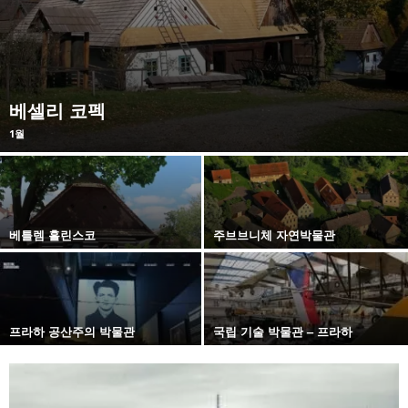
베셀리 코펙
1월
베틀렘 흘린스코
주브브니체 자연박물관
프라하 공산주의 박물관
국립 기술 박물관 – 프라하