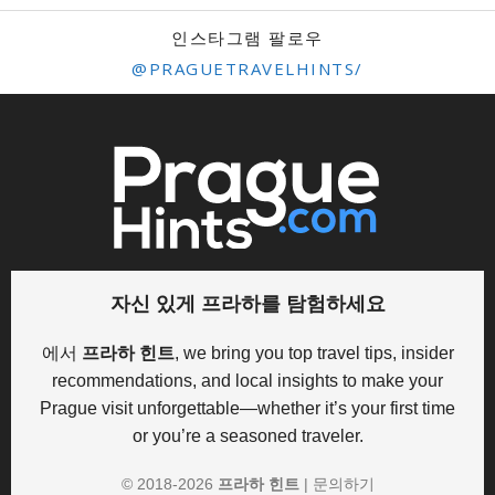
인스타그램 팔로우
@PRAGUETRAVELHINTS/
자신 있게 프라하를 탐험하세요
에서
프라하 힌트
, we bring you top travel tips, insider
recommendations, and local insights to make your
Prague visit unforgettable—whether it’s your first time
or you’re a seasoned traveler.
© 2018-
2026
프라하 힌트
|
문의하기