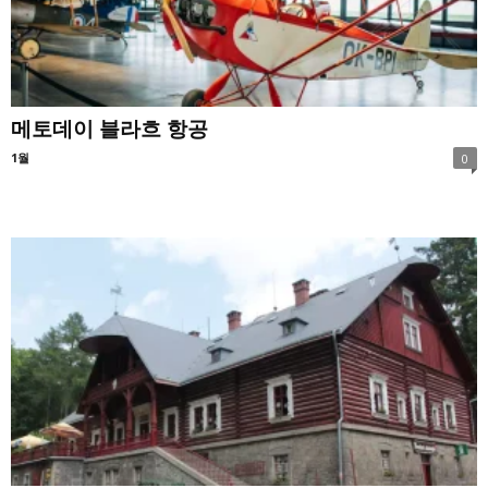
메토데이 블라흐 항공
1월
0