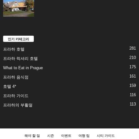
인기 카테고리
281
프라하 호텔
210
프라하 럭셔리 호텔
175
What to Eat in Prague
161
프라하 음식점
159
호텔 4*
116
프라하 가이드
113
프라하의 부활절
해야 할 일
시즌
이벤트
여행 팁
시티 가이드