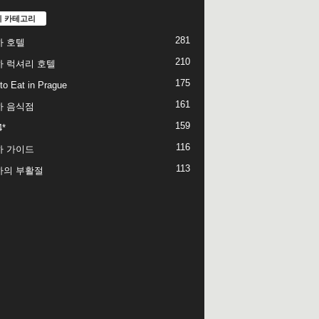
기 카테고리
281
 호텔
210
 럭셔리 호텔
175
to Eat in Prague
161
하 음식점
159
*
116
하 가이드
113
하의 부활절