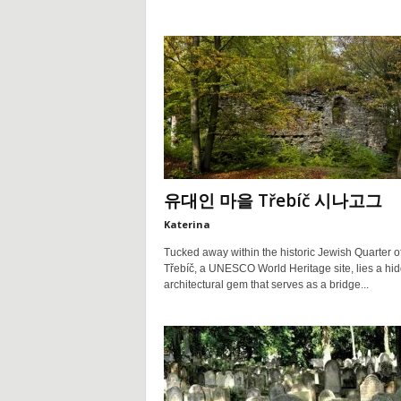
유대인 마을 Třebíč 시나고그
Katerina
Tucked away within the historic Jewish Quarter o
Třebíč, a UNESCO World Heritage site, lies a hi
architectural gem that serves as a bridge...