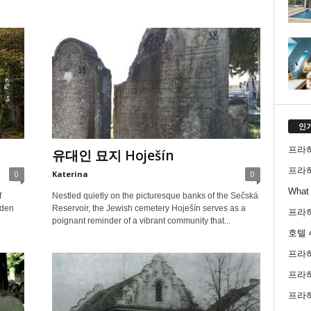
인
프라
유대인 묘지 Hoješín
프라
0
Katerina
0
What 
f
Nestled quietly on the picturesque banks of the Sečská
dden
Reservoir, the Jewish cemetery Hoješín serves as a
프라
poignant reminder of a vibrant community that...
호텔 
프라
프라
프라