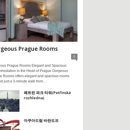
geous Prague Rooms
0
ous Prague Rooms Elegant and Spacious
modation in the Heart of Prague Gorgeous
e Rooms offers elegant and spacious rooms
ed just a 3-minute walk from...
페트린 파크 타워(Petřínská
rozhledna)
아쿠아드림 바란도프