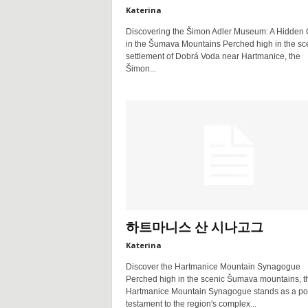
Katerina
Discovering the Šimon Adler Museum: A Hidden
in the Šumava Mountains Perched high in the sc
settlement of Dobrá Voda near Hartmanice, the
Šimon...
하트마니스 산 시나고그
Katerina
Discover the Hartmanice Mountain Synagogue
Perched high in the scenic Šumava mountains, t
Hartmanice Mountain Synagogue stands as a po
testament to the region's complex...