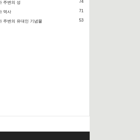
74
 주변의 성
71
하 역사
53
하 주변의 유대인 기념물