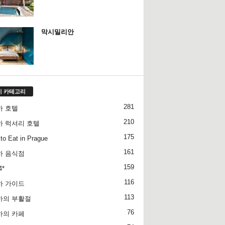
막시밀리안
기 카테고리
281
하 호텔
210
하 럭셔리 호텔
175
to Eat in Prague
161
하 음식점
159
4*
116
하 가이드
113
하의 부활절
76
하의 카페