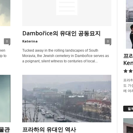
Dambořice의 유대인 공동묘지
0
Katerina
0
been
Tucked away in the rolling landscapes of South
프라
ip to
Moravia, the Jewish cemetery in Dambořice serves as
Ke
a poignant, silent witness to centuries of local...
프라하
도 가
에 여
필
박물관
프라하의 유대인 역사