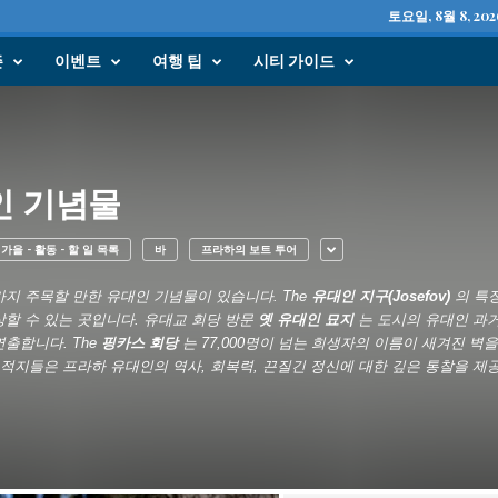
토요일, 8월 8, 202
즌
이벤트
여행 팁
시티 가이드
인 기념물
가을 - 활동 - 할 일 목록
바
프라하의 보트 투어
지 주목할 만한 유대인 기념물이 있습니다. The
유대인 지구(Josefov)
의 특
할 수 있는 곳입니다. 유대교 회당 방문
옛 유대인 묘지
는 도시의 유대인 과거
출합니다. The
핑카스 회당
는 77,000명이 넘는 희생자의 이름이 새겨진 
유적지들은 프라하 유대인의 역사, 회복력, 끈질긴 정신에 대한 깊은 통찰을 제