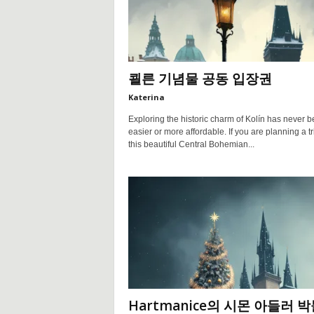
쾰른 기념물 공동 입장권
Katerina
Exploring the historic charm of Kolín has never 
easier or more affordable. If you are planning a tr
this beautiful Central Bohemian...
Hartmanice의 시몬 아들러 