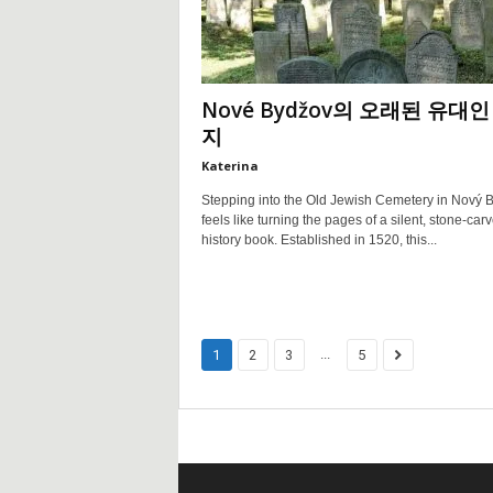
Nové Bydžov의 오래된 유대인
지
Katerina
Stepping into the Old Jewish Cemetery in Nový 
feels like turning the pages of a silent, stone-car
history book. Established in 1520, this...
...
1
2
3
5