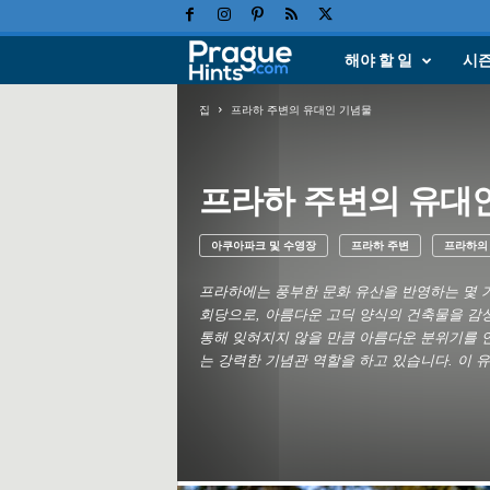
해야 할 일
시
프
라
집
프라하 주변의 유대인 기념물
하
프라하 주변의 유대
휴
아쿠아파크 및 수영장
프라하 주변
프라하의 
가
프라하에는 풍부한 문화 유산을 반영하는 몇 가
,
회당으로, 아름다운 고딕 양식의 건축물을 감상
통해 잊혀지지 않을 만큼 아름다운 분위기를 연
여
는 강력한 기념관 역할을 하고 있습니다. 이 
행
힌