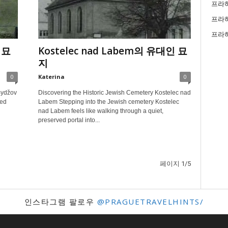
프라하
프라
프라
 묘
Kostelec nad Labem의 유대인 묘
지
0
Katerina
0
Bydžov
Discovering the Historic Jewish Cemetery Kostelec nad
ved
Labem Stepping into the Jewish cemetery Kostelec
nad Labem feels like walking through a quiet,
preserved portal into...
페이지 1/5
인스타그램 팔로우
@PRAGUETRAVELHINTS/