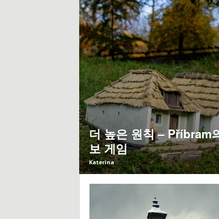
트
및
팁
더 높은 원칙 – Příbra
보 게임
Katerina