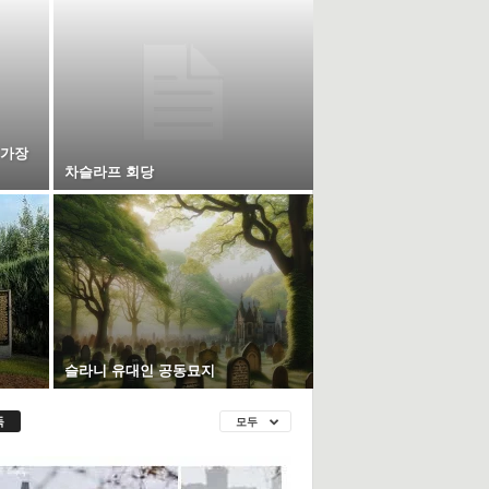
 가장
차슬라프 회당
슬라니 유대인 공동묘지
독
모두