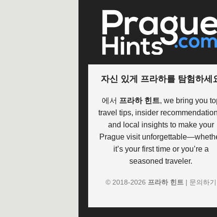
자신 있게 프라하를 탐험하세
에서
프라하 힌트
, we bring you to
travel tips, insider recommendation
and local insights to make your
Prague visit unforgettable—wheth
it’s your first time or you’re a
seasoned traveler.
© 2018-
2026
프라하 힌트
|
문의하기