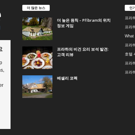
더 많은 뉴스
인
프라하
더 높은 원칙 – Příbram의 위치
정보 게임
프라하
What 
프라
요
프라하의 비건 요리 보석 발견:
고객 리뷰
호텔 4
p
프라
s,
프라
베셀리 코펙
er