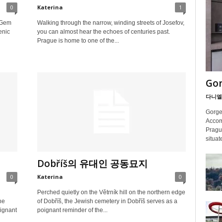
0
Katerina
1
 Gem
Walking through the narrow, winding streets of Josefov,
enic
you can almost hear the echoes of centuries past.
Prague is home to one of the...
Gor
다니엘
Gorge
Accom
Pragu
situat
Dobříš의 유대인 공동묘지
0
Katerina
0
Perched quietly on the Větrník hill on the northern edge
he
of Dobříš, the Jewish cemetery in Dobříš serves as a
ignant
poignant reminder of the...