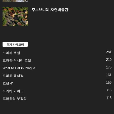
주브브니체 자연박물관
인기 카테고리
281
프라하 호텔
210
프라하 럭셔리 호텔
175
What to Eat in Prague
161
프라하 음식점
159
호텔 4*
116
프라하 가이드
113
프라하의 부활절