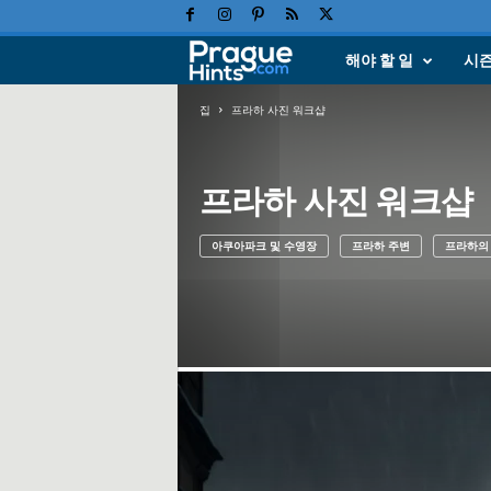
해야 할 일
시
프
라
집
프라하 사진 워크샵
하
프라하 사진 워크샵
휴
아쿠아파크 및 수영장
프라하 주변
프라하의 
가
,
여
행
힌