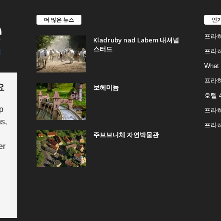
더 많은 뉴스
인
프라하
Kladruby nad Labem 내셔널
스터드
프라하
What 
프라
요
보헤미늄
호텔 4
p
프라
s,
프라
주브브니체 자연박물관
er