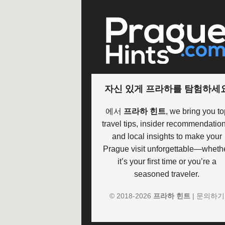
자신 있게 프라하를 탐험하세
에서
프라하 힌트
, we bring you to
travel tips, insider recommendation
and local insights to make your
Prague visit unforgettable—wheth
it’s your first time or you’re a
seasoned traveler.
© 2018-
2026
프라하 힌트
|
문의하기