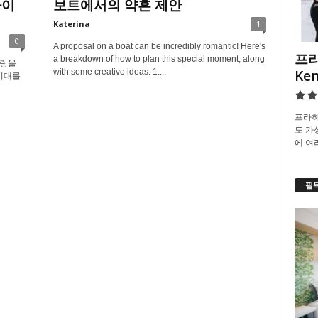
아이
보트에서의 약혼 제안
Katerina
1
0
A proposal on a boat can be incredibly romantic! Here's
프라
a breakdown of how to plan this special moment, along
사랑을
Ke
with some creative ideas: 1....
시대를
프라하
도 가
에 여
필