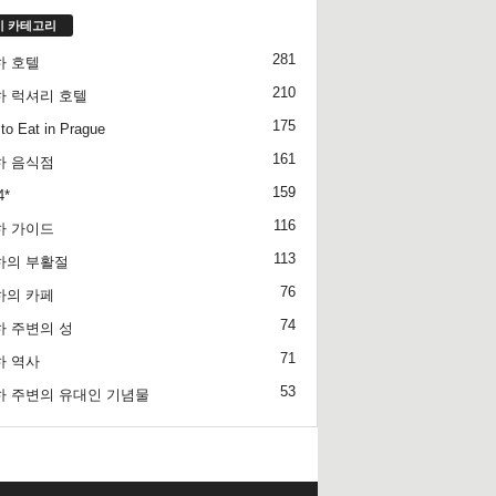
기 카테고리
281
하 호텔
210
하 럭셔리 호텔
175
to Eat in Prague
161
하 음식점
159
4*
116
하 가이드
113
하의 부활절
76
하의 카페
74
 주변의 성
71
하 역사
53
하 주변의 유대인 기념물