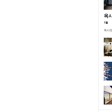
옥시
1월
옥시덴