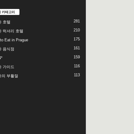
기 카테고리
281
 호텔
210
 럭셔리 호텔
175
to Eat in Prague
161
하 음식점
159
*
116
하 가이드
113
하의 부활절