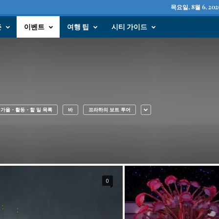
목요일, 8월 6, 202
즌
이벤트
여행 팁
시티 가이드
가을 - 활동 - 할 일 목록
바
프라하의 보트 투어
0