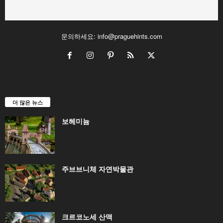
문의하세요:
info@praguehints.com
더 많은 뉴스
보헤미늄
주브브니체 자연박물관
크르코노세 산맥