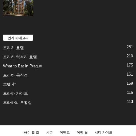
인기 카테고리
281
프라하 호텔
210
프라하 럭셔리 호텔
175
What to Eat in Prague
161
프라하 음식점
159
호텔 4*
116
프라하 가이드
113
프라하의 부활절
해야 할 일
시즌
이벤트
여행 팁
시티 가이드