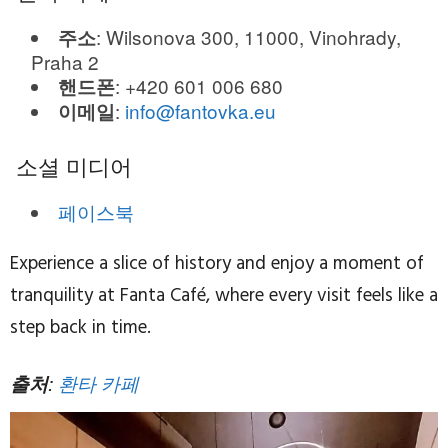
: Wilsonova 300, 11000, Vinohrady,
주소
Praha 2
: +420 601 006 680
핸드폰
:
info@fantovka.eu
이메일
소셜 미디어
페이스북
Experience a slice of history and enjoy a moment of
tranquility at Fanta Café, where every visit feels like a
step back in time.
출처
:
환타 카페