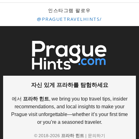
인스타그램 팔로우
@PRAGUETRAVELHINTS/
자신 있게 프라하를 탐험하세요
에서
프라하 힌트
, we bring you top travel tips, insider
recommendations, and local insights to make your
Prague visit unforgettable—whether it’s your first time
or you’re a seasoned traveler.
© 2018-
2026
프라하 힌트
|
문의하기