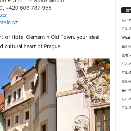
0, +420 606 787 955
인
.cz
프라
tels.cz
프라
t of Hotel Clementin Old Town, your ideal
What 
d cultural heart of Prague.
프라
호텔 
프라
프라
프라
프라하
프라
프라