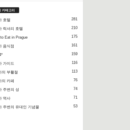
기 카테고리
281
하 호텔
210
하 럭셔리 호텔
175
to Eat in Prague
161
하 음식점
159
4*
116
하 가이드
113
하의 부활절
76
하의 카페
74
 주변의 성
71
하 역사
53
하 주변의 유대인 기념물