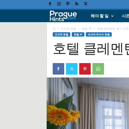
해야 할 일
시
프
라
집
프라하 호텔
호텔 4*
호텔 클레멘틴 올드 타운
프라하 호텔
호텔 4*
프라하 럭셔리 호텔
호텔 클레멘
하
휴
가
,
여
행
힌