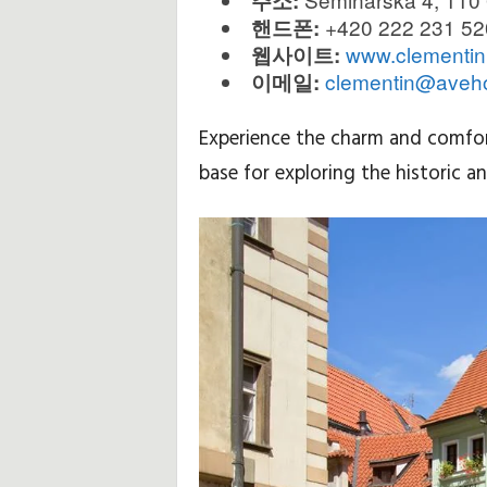
주소:
+420 222 231 52
핸드폰:
www.clementin
웹사이트:
clementin@aveho
이메일:
Experience the charm and comfor
base for exploring the historic an