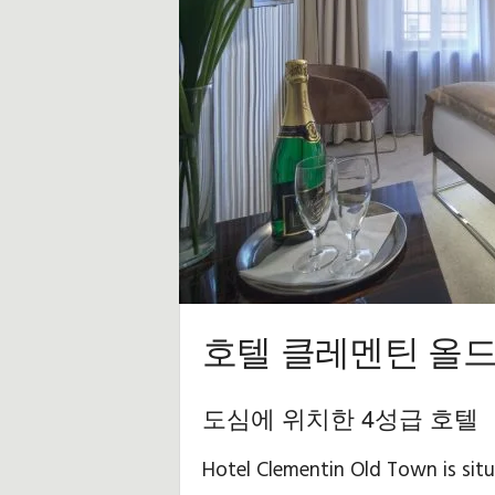
트
및
팁
호텔 클레멘틴 올드
도심에 위치한 4성급 호텔
Hotel Clementin Old Town is situ