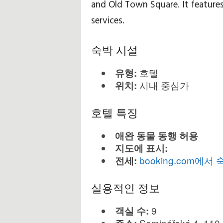
and Old Town Square. It feature
services.
숙박 시설
호텔
유형:
시내 중심가
위치:
호텔 특징
애완 동물 동행 허용
지도에 표시:
booking.com에
전세:
실용적인 정보
9
객실 수:
Seminářská 4, 110 