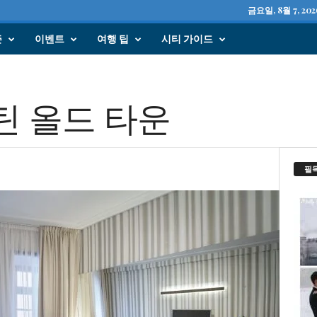
금요일, 8월 7, 202
즌
이벤트
여행 팁
시티 가이드
틴 올드 타운
필