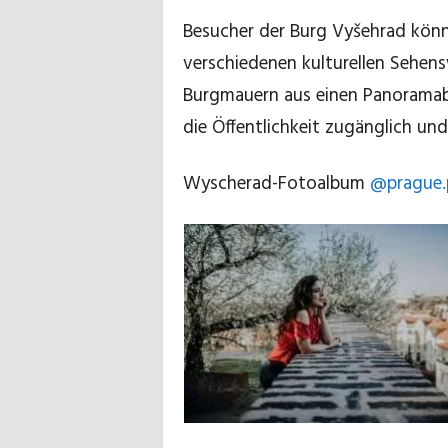
Besucher der Burg Vyšehrad könn
i
verschiedenen kulturellen Sehen
p
Burgmauern aus einen Panoramabli
p
die Öffentlichkeit zugänglich und d
s
Wyscherad-Fotoalbum
@prague.