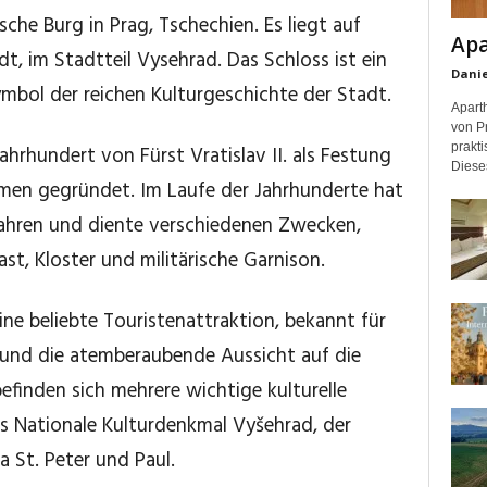
sche Burg in Prag, Tschechien. Es liegt auf
Apa
dt, im Stadtteil Vysehrad. Das Schloss ist ein
Danie
ymbol der reichen Kulturgeschichte der Stadt.
Apart
von P
prakti
hrhundert von Fürst Vratislav II. als Festung
Dieses
men gegründet. Im Laufe der Jahrhunderte hat
fahren und diente verschiedenen Zwecken,
ast, Kloster und militärische Garnison.
ine beliebte Touristenattraktion, bekannt für
und die atemberaubende Aussicht auf die
finden sich mehrere wichtige kulturelle
s Nationale Kulturdenkmal Vyšehrad, der
a St. Peter und Paul.