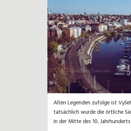
u
b
,
R
e
i
s
e
Alten Legenden zufolge ist Vyšeh
h
tatsächlich wurde die örtliche Si
i
in der Mitte des 10. Jahrhundert
n