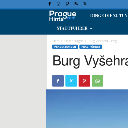
DINGE DIE ZU TUN
P
STADTFÜHRER
r
a
Start
Prager Burgen
Burg Vyšehrad – Prag
PRAGER BURGEN
PRAG-FÜHRER
Burg Vyšehr
g
-
U
r
l
a