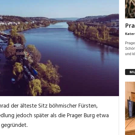
Pra
Kater
Prage
Schönh
und kl
MU
rad der älteste Sitz böhmischer Fürsten,
edlung jedoch später als die Prager Burg etwa
s gegründet.