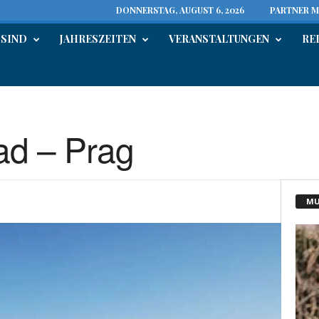
DONNERSTAG, AUGUST 6, 2026
PARTNER M
 SIND
JAHRESZEITEN
VERANSTALTUNGEN
RE
ad – Prag
MU