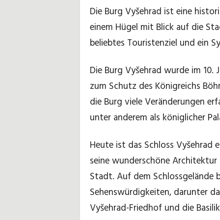
Die Burg Vyšehrad ist eine histori
w
einem Hügel mit Blick auf die Sta
beliebtes Touristenziel und ein S
e
i
Die Burg Vyšehrad wurde im 10. Ja
zum Schutz des Königreichs Böh
s
die Burg viele Veränderungen er
e
unter anderem als königlicher Pal
u
Heute ist das Schloss Vyšehrad e
n
seine wunderschöne Architektur 
d
Stadt. Auf dem Schlossgelände be
Sehenswürdigkeiten, darunter da
-
Vyšehrad-Friedhof und die Basilik
t