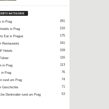
LIEBTE KATEGORIE
281
s in Prag
210
hotels in Prag
175
to Eat in Prague
161
r Restaurants
159
4* Hotels
116
Führer
113
n in Prag
76
 in Prag
74
n rund um Prag
71
r Geschichte
53
che Denkmäler rund um Prag