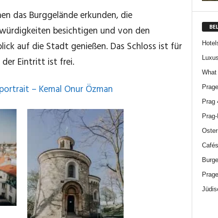
en das Burggelände erkunden, die
BE
swürdigkeiten besichtigen und von den
Hotel
ck auf die Stadt genießen. Das Schloss ist für
Luxus
er Eintritt ist frei.
What 
portrait – Kemal Onur Özman
Prage
Prag 
Prag-
Oster
Cafés
Burge
Prage
Jüdis