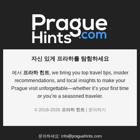
자신 있게 프라하를 탐험하세요
에서
프라하 힌트
, we bring you top travel tips, insider
recommendations, and local insights to make your
Prague visit unforgettable—whether it’s your first time
or you’re a seasoned traveler.
© 2018-
2026
프라하 힌트
|
문의하기
문의하세요:
info@praguehints.com