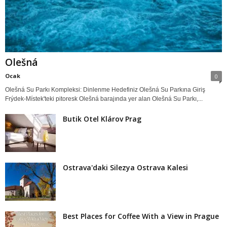
Olešná
Ocak
0
Olešná Su Parkı Kompleksi: Dinlenme Hedefiniz Olešná Su Parkına Giriş
Frýdek-Místek'teki pitoresk Olešná barajında yer alan Olešná Su Parkı,...
Butik Otel Klárov Prag
Ostrava'daki Silezya Ostrava Kalesi
Best Places for Coffee With a View in Prague