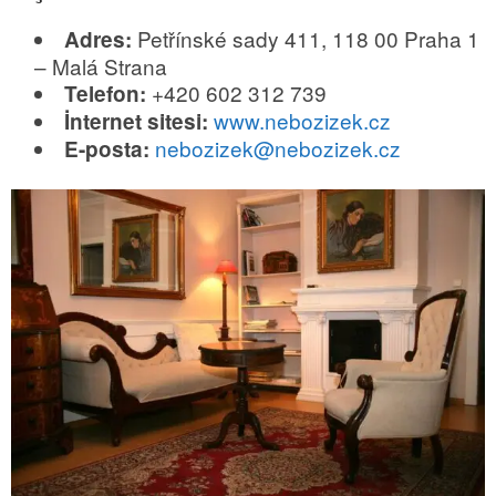
Petřínské sady 411, 118 00 Praha 1
Adres:
– Malá Strana
+420 602 312 739
Telefon:
www.nebozizek.cz
İnternet sitesi:
nebozizek@nebozizek.cz
E-posta: