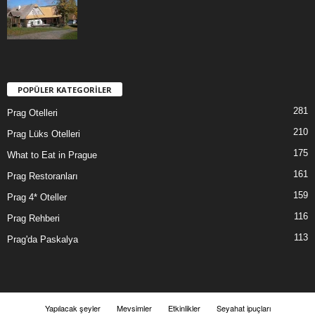
POPÜLER KATEGORİLER
281
Prag Otelleri
210
Prag Lüks Otelleri
175
What to Eat in Prague
161
Prag Restoranları
159
Prag 4* Oteller
116
Prag Rehberi
113
Prag'da Paskalya
Yapılacak şeyler
Mevsimler
Etkinlikler
Seyahat ipuçları