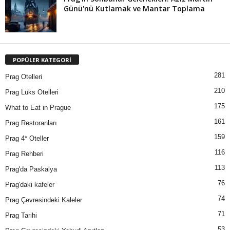
Günü'nü Kutlamak ve Mantar Toplama
POPÜLER KATEGORİ
281
Prag Otelleri
210
Prag Lüks Otelleri
175
What to Eat in Prague
161
Prag Restoranları
159
Prag 4* Oteller
116
Prag Rehberi
113
Prag'da Paskalya
76
Prag'daki kafeler
74
Prag Çevresindeki Kaleler
71
Prag Tarihi
53