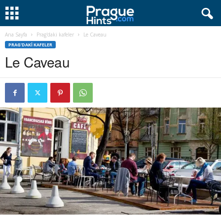
Ana Sayfa
Prag'daki kafeler
Le Caveau
PRAG'DAKI KAFELER
Le Caveau