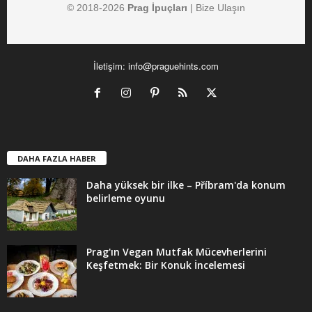
© 2018-
2026
Prag İpuçları
|
Bize Ulaşın
İletişim:
info@praguehints.com
DAHA FAZLA HABER
Daha yüksek bir ilke – Příbram'da konum
belirleme oyunu
Prag'ın Vegan Mutfak Mücevherlerini
Keşfetmek: Bir Konuk İncelemesi