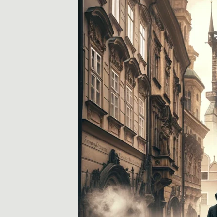
u
b
,
R
e
i
s
e
h
i
n