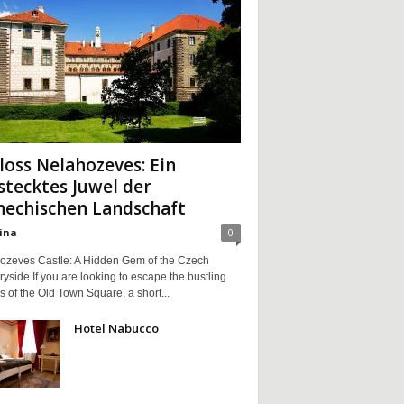
loss Nelahozeves: Ein
stecktes Juwel der
hechischen Landschaft
ina
0
ozeves Castle: A Hidden Gem of the Czech
yside If you are looking to escape the bustling
 of the Old Town Square, a short...
Hotel Nabucco