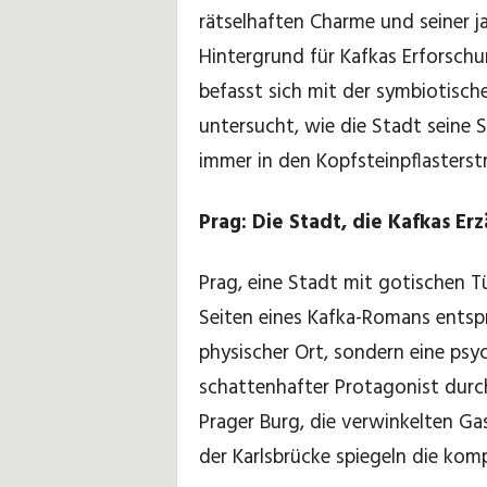
rätselhaften Charme und seiner j
i
Hintergrund für Kafkas Erforschu
p
befasst sich mit der symbiotisc
untersucht, wie die Stadt seine S
p
immer in den Kopfsteinpflasterstr
s
Prag: Die Stadt, die Kafkas E
Prag, eine Stadt mit gotischen 
Seiten eines Kafka-Romans entspru
physischer Ort, sondern eine psyc
schattenhafter Protagonist durch
Prager Burg, die verwinkelten Ga
der Karlsbrücke spiegeln die ko