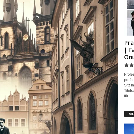
Pra
| F
On
Profes
profes
Sitz i
Titels
für...
MU