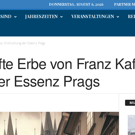
DONNERSTAG, AUGUST 6, 2026
PARTNER M
 SIND
JAHRESZEITEN
VERANSTALTUNGEN
RE
fka: Enthüllung der Essenz Prags
fte Erbe von Franz Ka
er Essenz Prags
MU