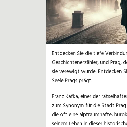
w
e
i
s
Entdecken Sie die tiefe Verbind
Geschichtenerzähler, und Prag, de
e
sie verewigt wurde. Entdecken Si
u
Seele Prags prägt.
n
Franz Kafka, einer der rätselhafte
d
zum Synonym für die Stadt Prag 
-
die oft eine alptraumhafte, büro
seinem Leben in dieser historisch
t