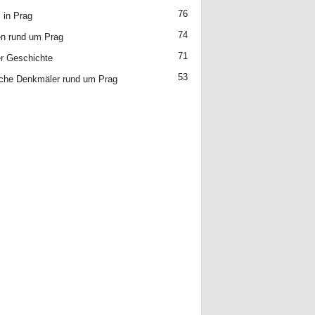
76
 in Prag
74
n rund um Prag
71
r Geschichte
53
che Denkmäler rund um Prag