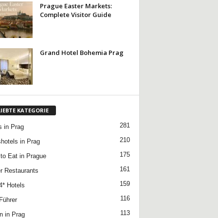
Prague Easter Markets:
Complete Visitor Guide
Grand Hotel Bohemia Prag
LIEBTE KATEGORIE
281
s in Prag
210
hotels in Prag
175
to Eat in Prague
161
r Restaurants
159
4* Hotels
116
Führer
113
n in Prag