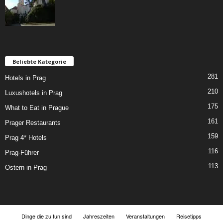
Beliebte Kategorie
281
Hotels in Prag
210
Luxushotels in Prag
175
What to Eat in Prague
161
Prager Restaurants
159
Prag 4* Hotels
116
Prag-Führer
113
Ostern in Prag
Dinge die zu tun sind
Jahreszeiten
Veranstaltungen
Reisetipps