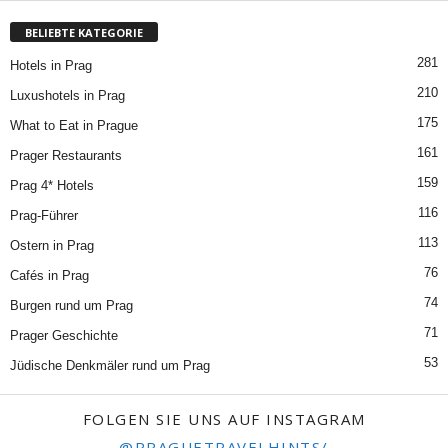
BELIEBTE KATEGORIE
281
Hotels in Prag
210
Luxushotels in Prag
175
What to Eat in Prague
161
Prager Restaurants
159
Prag 4* Hotels
116
Prag-Führer
113
Ostern in Prag
76
Cafés in Prag
74
Burgen rund um Prag
71
Prager Geschichte
53
Jüdische Denkmäler rund um Prag
FOLGEN SIE UNS AUF INSTAGRAM
@PRAGUETRAVELHINTS/