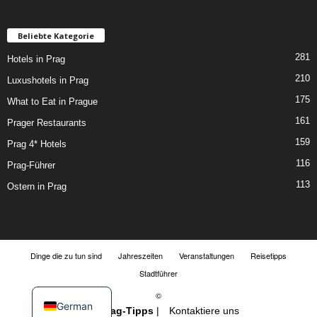
Beliebte Kategorie
281
Hotels in Prag
210
Luxushotels in Prag
175
What to Eat in Prague
161
Prager Restaurants
159
Prag 4* Hotels
116
Prag-Führer
113
Ostern in Prag
Dinge die zu tun sind
Jahreszeiten
Veranstaltungen
Reisetipps
Stadtführer
©
German
2018-
Prag-Tipps
|
Kontaktiere uns