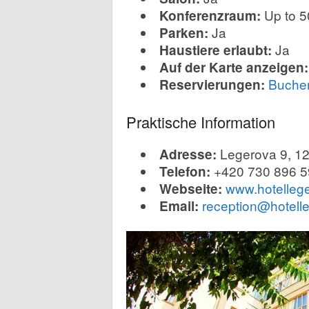
Up to 5
Konferenzraum:
i
Ja
Parken:
Ja
Haustiere erlaubt:
p
Auf der Karte anzeigen:
Buchen
Reservierungen:
p
s
Praktische Information
Legerova 9, 12
Adresse:
+420 730 896 5
Telefon:
www.hotellege
Webseite:
reception@hotelle
Email: