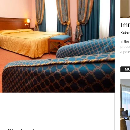
Imm
Kater
In the
prope
a pote
MU