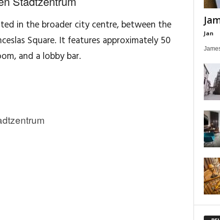
ten Stadtzentrum
Jam
uated in the broader city centre, between the
Jan
eslas Square. It features approximately 50
James
oom, and a lobby bar.
adtzentrum