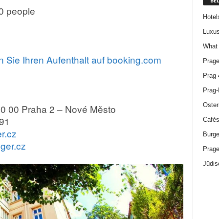
BE
0 people
Hotel
Luxus
What 
 Sie Ihren Aufenthalt auf booking.com
Prage
Prag 
Prag-
Oster
0 00 Praha 2 – Nové Město
91
Cafés
r.cz
Burge
ger.cz
Prage
Jüdis