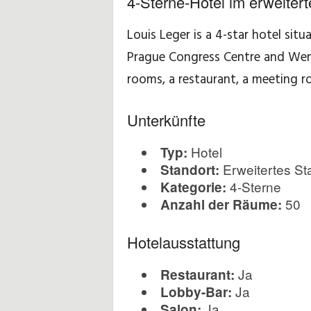
4-Sterne-Hotel im erweiter
w
Louis Leger is a 4-star hotel sit
Prague Congress Centre and Wenc
e
rooms, a restaurant, a meeting r
i
Unterkünfte
s
Hotel
Typ:
e
Erweitertes St
Standort:
u
4-Sterne
Kategorie:
50
Anzahl der Räume:
n
Hotelausstattung
d
Ja
Restaurant:
-
Ja
Lobby-Bar:
t
Ja
Salon: