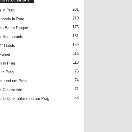
LIEBTE KATEGORIE
281
s in Prag
210
hotels in Prag
175
to Eat in Prague
161
r Restaurants
159
4* Hotels
116
Führer
113
n in Prag
76
 in Prag
74
n rund um Prag
71
r Geschichte
53
che Denkmäler rund um Prag