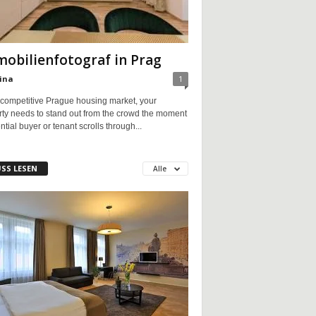
obilienfotograf in Prag
ina
1
 competitive Prague housing market, your
rty needs to stand out from the crowd the moment
ntial buyer or tenant scrolls through...
SS LESEN
Alle