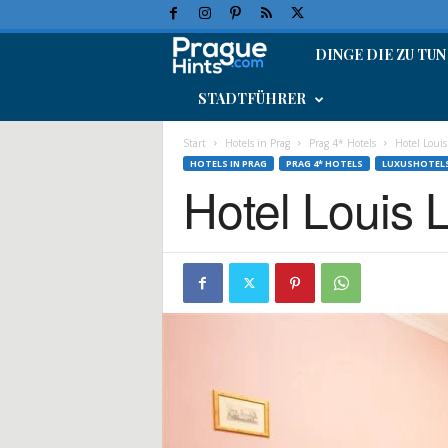
DINGE DIE ZU TUN
P
STADTFÜHRER
r
a
Start
Hotels in Prag
Prag 4* Hotels
Hotel Louis
HOTELS IN PRAG
PRAG 4* HOTELS
LUXUSHOTELS
Hotel Louis 
g
-
U
r
l
a