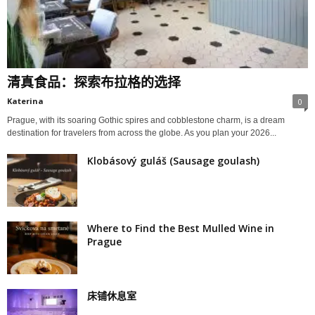
清真食品：探索布拉格的选择
Katerina
0
Prague, with its soaring Gothic spires and cobblestone charm, is a dream
destination for travelers from across the globe. As you plan your 2026...
Klobásový guláš (Sausage goulash)
Where to Find the Best Mulled Wine in
Prague
床铺休息室