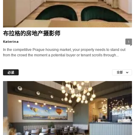
布拉格的房地产摄影师
Katerina
1
In the competitive Prague housing market, your property needs to stand out
from the crowd the moment a potential buyer or tenant scrolls through...
必读
全部