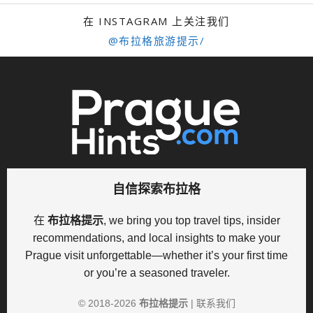
在 INSTAGRAM 上关注我们
@布拉格旅游提示/
自信探索布拉格
在
布拉格提示
, we bring you top travel tips, insider
recommendations, and local insights to make your
Prague visit unforgettable—whether it’s your first time
or you’re a seasoned traveler.
© 2018-
2026
布拉格提示
|
联系我们