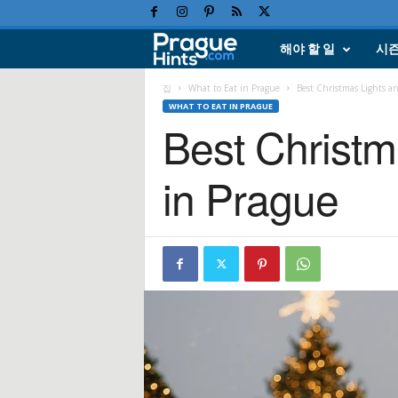
해야 할 일
시
프
라
집
What to Eat in Prague
Best Christmas Lights an
WHAT TO EAT IN PRAGUE
Best Christm
하
휴
in Prague
가
,
여
행
힌