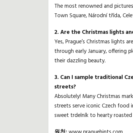
The most renowned and picturesq
Town Square, Národní třída, Cele
2. Are the Christmas lights an
Yes, Prague’s Christmas lights ar
through early January, offering pl
their dazzling beauty.
3. Can I sample traditional C
streets?
Absolutely! Many Christmas marke
streets serve iconic Czech food 
sweet trdelník to hearty roasted
원천:
www.praguehints.com