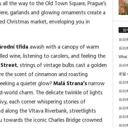
ts all the way to the Old Town Square, Prague’s
 Here, garlands and glowing ornaments create a
d Christmas market, enveloping you in
인
프라
rodní třída
awash with a canopy of warm
프라
ed wine, listening to carolers, and feeling the
What 
 Street
, strings of vintage bulbs cast a golden
프라
ere the scent of cinnamon and roasting
호텔 
Seeking a quieter glow?
Malá Strana’s
narrow
프라
d-world charm. The delicate twinkle of lights
프라
프라
vy, each corner whispering stories of
프라하
d along the Vltava Riverbank, streetlights
프라
ou towards the iconic Charles Bridge crowned
프라