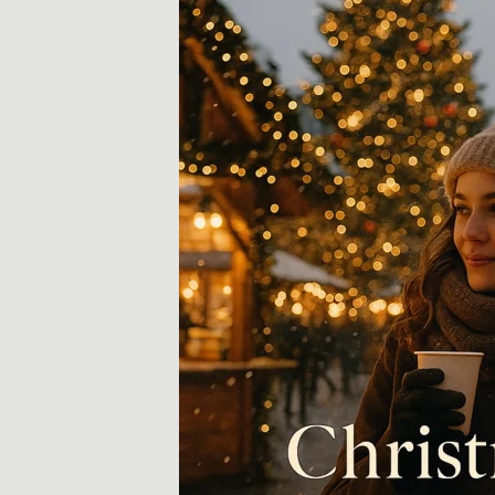
트
및
팁