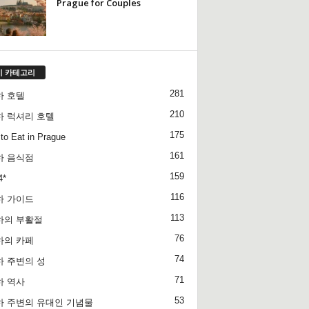
Prague for Couples
기 카테고리
281
하 호텔
210
하 럭셔리 호텔
175
to Eat in Prague
161
하 음식점
159
4*
116
하 가이드
113
하의 부활절
76
하의 카페
74
 주변의 성
71
하 역사
53
하 주변의 유대인 기념물