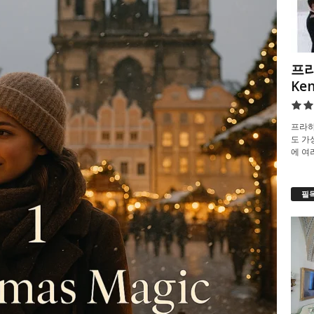
프라
Ke
프라하
도 가
에 여
필