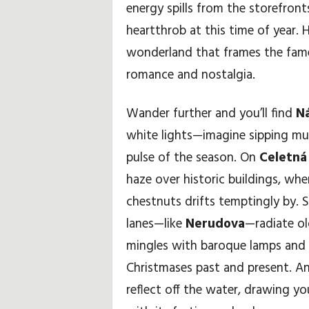
energy spills from the storefron
heartthrob at this time of year.
wonderland that frames the fame
romance and nostalgia.
Wander further and you’ll find
Ná
white lights—imagine sipping mull
pulse of the season. On
Celetná
haze over historic buildings, wh
chestnuts drifts temptingly by. 
lanes—like
Nerudova
—radiate ol
mingles with baroque lamps and i
Christmases past and present. An
reflect off the water, drawing y