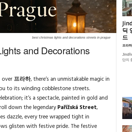
Jin
딕 
드
best christmas lights and decorations streets in prague
프라하
Lights and Decorations
Jind
단지 
s over
프라하
, there’s an unmistakable magic in
you to its winding cobblestone streets.
elebration; it’s a spectacle, painted in gold and
stroll down the legendary
Pařížská Street
,
s dazzle, every tree wrapped tight in
s glisten with festive pride. The festive