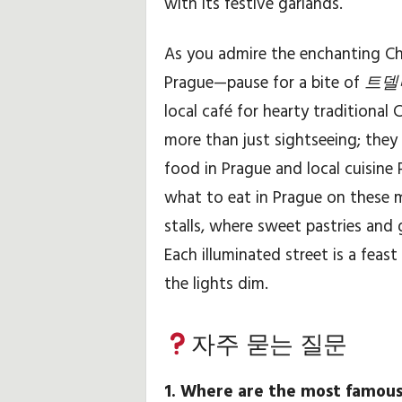
with its festive garlands.
As you admire the enchanting Chr
Prague—pause for a bite of
트델
local café for hearty traditional 
more than just sightseeing; the
food in Prague and local cuisine 
what to eat in Prague on these m
stalls, where sweet pastries and g
Each illuminated street is a feas
the lights dim.
자주 묻는 질문
1. Where are the most famous 