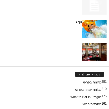
Aqualand Moravia
קפה סלביה
קטגוריה פופולרית
281
מלונות בפראג
210
מלונות יוקרה בפראג
175
What to Eat in Prague
161
מסעדות פראג