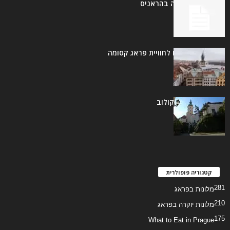
בית הכנסת גלריה בהראניס
מסלול של 3 ימים לחוויית פראג קסומה
מוזיאון אזורי במיקולוב
קטגוריה פופולרית
281
מלונות בפראג
210
מלונות יוקרה בפראג
175
What to Eat in Prague