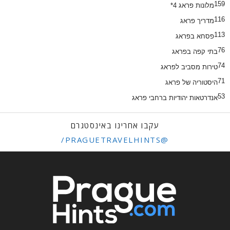
159
מלונות פראג 4*
116
מדריך פראג
113
פסחא בפראג
76
בתי קפה בפראג
74
טירות מסביב לפראג
71
היסטוריה של פראג
53
אנדרטאות יהודיות ברחבי פראג
עקבו אחרינו באינסטגרם
@PRAGUETRAVELHINTS/