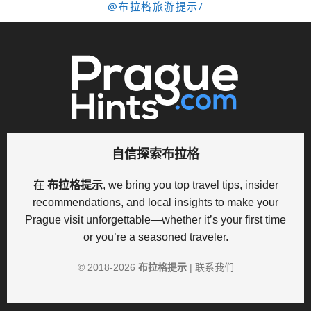
@布拉格旅游提示/
自信探索布拉格
在
布拉格提示
, we bring you top travel tips, insider
recommendations, and local insights to make your
Prague visit unforgettable—whether it’s your first time
or you’re a seasoned traveler.
© 2018-
2026
布拉格提示
|
联系我们