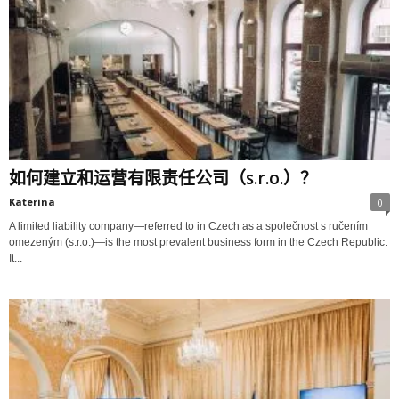
如何建立和运营有限责任公司（s.r.o.）？
Katerina
0
A limited liability company—referred to in Czech as a společnost s ručením
omezeným (s.r.o.)—is the most prevalent business form in the Czech Republic.
It...