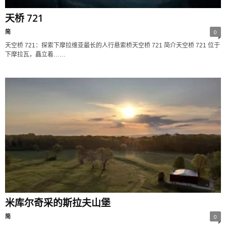
天桥 721
简
0
天空桥 721：探索下摩拉维亚最长的人行悬索桥天空桥 721 简介天空桥 721 位于
下摩拉瓦，矗立着……
米库尔奇采的斯拉夫山堡
简
0